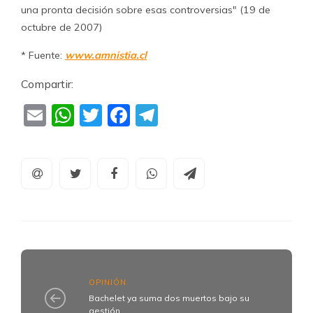
una pronta decisión sobre esas controversias" (19 de
octubre de 2007)
* Fuente:
www.amnistia.cl
Compartir:
Email
WhatsApp
Twitter
Facebook
Telegram
OPINIÓN
Bachelet ya suma dos muertos bajo su
gestión