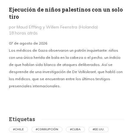
Ejecución de niños palestinos con un solo
tiro
por Maud Effting y Willem Feenstra (Holanda)
18 horas atrás
07 de agosto de 2026
Los médicos de Gaza observaron un patrón inquietante: niños
con una única herida de bala en la cabeza o el pecho, un indicio
P
de que habían sido blanco de ataques deliberados. Así se
n
desprende de una investigación de De Volkskrant, que habló con
l
los médicos, que se encuentran entre los últimos testigos
c
presenciales internacionales.
d
Etiquetas
#CHILE
#CORRUPCIÓN
#CUBA
#EE.UU.