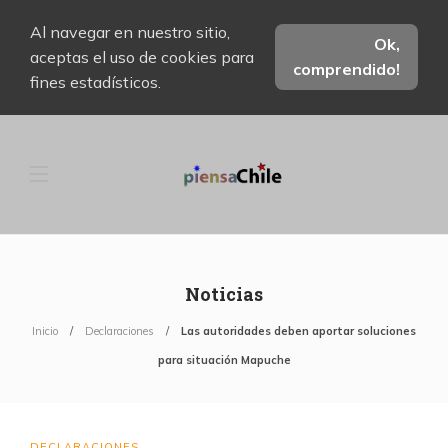
Al navegar en nuestro sitio,
Ok,
aceptas el uso de cookies para
comprendido!
fines estadísticos.
Noticias
Inicio
Declaraciones
Las autoridades deben aportar soluciones
para situación Mapuche
DECLARACIONES