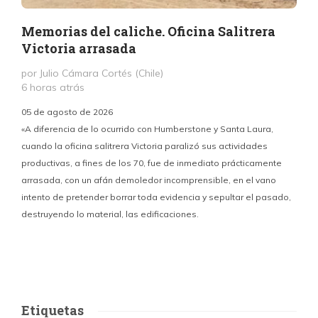
Memorias del caliche. Oficina Salitrera
Victoria arrasada
por Julio Cámara Cortés (Chile)
6 horas atrás
05 de agosto de 2026
«A diferencia de lo ocurrido con Humberstone y Santa Laura,
cuando la oficina salitrera Victoria paralizó sus actividades
productivas, a fines de los 70, fue de inmediato prácticamente
p
arrasada, con un afán demoledor incomprensible, en el vano
m
intento de pretender borrar toda evidencia y sepultar el pasado,
destruyendo lo material, las edificaciones.
u
d
Etiquetas