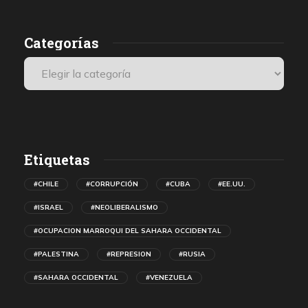
r
Categorías
n
Etiquetas
#CHILE
#CORRUPCIÓN
#CUBA
#EE.UU.
#ISRAEL
#NEOLIBERALISMO
#OCUPACION MARROQUI DEL SAHARA OCCIDENTAL
#PALESTINA
#REPRESION
#RUSIA
#SAHARA OCCIDENTAL
#VENEZUELA