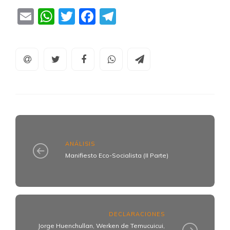
Email
WhatsApp
Twitter
Facebook
Telegram
ANÁLISIS
Manifiesto Eco-Socialista (II Parte)
DECLARACIONES
Jorge Huenchullan, Werken de Temucuicui,