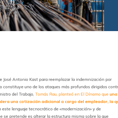
k
ram
 de José Antonio Kast para reemplazar la indemnización por
o constituye uno de los ataques más profundos dirigidos cont
nistro del Trabajo,
Tomás Rau, planteó en El Dínamo que
una
dera una cotización adicional a cargo del empleador, la q
n este lenguaje tecnocrático de «modernización» y de
e se pretende es alterar la estructura misma sobre la que