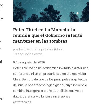
no
s
 y
Peter Thiel en La Moneda: la
«La 
reunión que el Gobierno intentó
Haban
mantener en las sombras
contr
e
sino 
o
por Félix Madariaga Leiva (Chile)
18 segundos atrás
por Kri
3 hora
al
07 de agosto de 2026
Peter Thiel no es un académico invitado a dictar una
07 de a
conferencia ni un empresario cualquiera que visita
La Emba
Chile. Se trata de uno de los principales arquitectos
críticas
del nuevo poder tecnológico global, cuya influencia
contra 
combina inteligencia artificial, análisis masivo de
puede s
datos, defensa, vigilancia e inversiones
país y 
el
estratégicas.
del cin