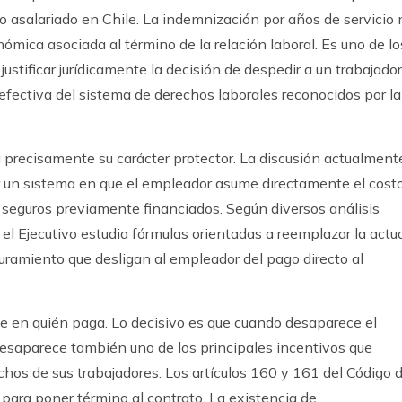
jo asalariado en Chile. La indemnización por años de servicio 
ca asociada al término de la relación laboral. Es uno de lo
stificar jurídicamente la decisión de despedir a un trabajador
 efectiva del sistema de derechos laborales reconocidos por la
a precisamente su carácter protector. La discusión actualment
ir un sistema en que el empleador asume directamente el cost
 seguros previamente financiados. Según diversos análisis
el Ejecutivo estudia fórmulas orientadas a reemplazar la actu
amiento que desligan al empleador del pago directo al
e en quién paga. Lo decisivo es que cuando desaparece el
 desaparece también uno de los principales incentivos que
chos de sus trabajadores. Los artículos 160 y 161 del Código d
para poner término al contrato. La existencia de