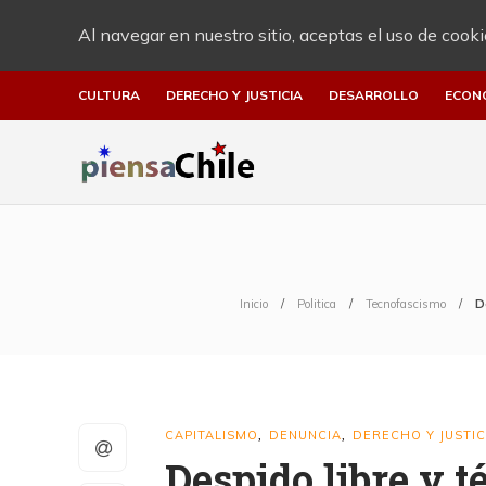
Al navegar en nuestro sitio, aceptas el uso de cooki
CULTURA
DERECHO Y JUSTICIA
DESARROLLO
ECON
Inicio
Politica
Tecnofascismo
D
CAPITALISMO
DENUNCIA
DERECHO Y JUSTIC
,
,
Despido libre y 