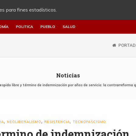
es para fines estadísticos.
OMÍA
POLITICA
PUEBLO
SALUD
PORTAD
Noticias
espido libre y término de indemnización por años de servicio: la contrarreforma q
IA
NEOLIBERALISMO
RESISTENCIA
TECNOFASCISMO
,
,
,
término de indemnización