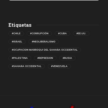
Etiquetas
#CHILE
#CORRUPCIÓN
#CUBA
#EE.UU.
#ISRAEL
#NEOLIBERALISMO
#OCUPACION MARROQUI DEL SAHARA OCCIDENTAL
#PALESTINA
#REPRESION
#RUSIA
#SAHARA OCCIDENTAL
#VENEZUELA