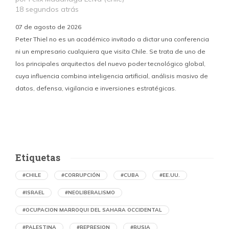
18 segundos atrás
07 de agosto de 2026
Peter Thiel no es un académico invitado a dictar una conferencia
ni un empresario cualquiera que visita Chile. Se trata de uno de
los principales arquitectos del nuevo poder tecnológico global,
c
cuya influencia combina inteligencia artificial, análisis masivo de
datos, defensa, vigilancia e inversiones estratégicas.
p
Etiquetas
#CHILE
#CORRUPCIÓN
#CUBA
#EE.UU.
#ISRAEL
#NEOLIBERALISMO
#OCUPACION MARROQUI DEL SAHARA OCCIDENTAL
#PALESTINA
#REPRESION
#RUSIA