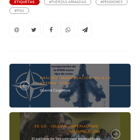
ETIQUETAS
#FUERZAS ARMADAS
#PENSIONES
#PGU
ANÁLISIS
MANIPULACIÓN
NO A LA
,
,
GUERRA
OTAN
,
Guerra Cognitiva
EE.UU.
IGLESIA
IMPERIALISMO
,
,
,
MANIPULACIÓN
El peligro de las iglesias evangélicas