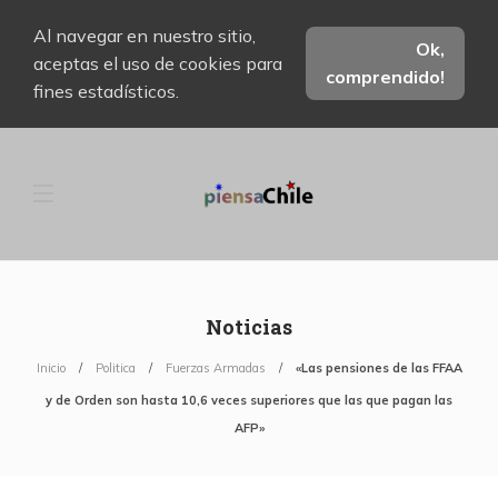
Al navegar en nuestro sitio,
Ok,
aceptas el uso de cookies para
comprendido!
fines estadísticos.
Noticias
Inicio
Politica
Fuerzas Armadas
«Las pensiones de las FFAA
y de Orden son hasta 10,6 veces superiores que las que pagan las
AFP»