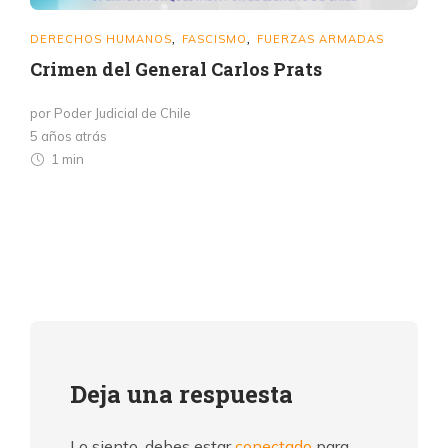
DERECHOS HUMANOS
FASCISMO
FUERZAS ARMADAS
,
,
Crimen del General Carlos Prats
por Poder Judicial de Chile
5 años atrás
1 min
Deja una respuesta
Lo siento, debes estar
conectado
para