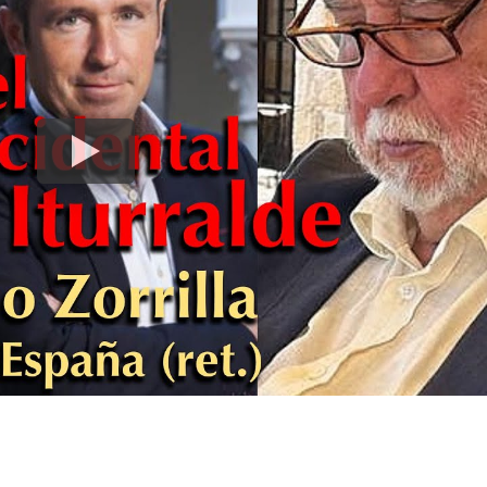
k
ram