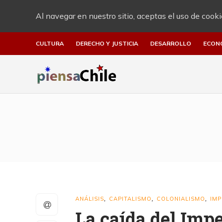
Al navegar en nuestro sitio, aceptas el uso de cooki
CULTURA
DERECHO Y JUSTICIA
DESARROLLO
ECON
ANÁLISIS
CAPITALISMO
COLONIALISMO
IMP
,
,
,
La caída del Imp