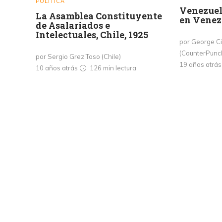
POLITICA
Venezuel
La Asamblea Constituyente
en Venez
de Asalariados e
Intelectuales, Chile, 1925
por George Ci
(CounterPunc
por Sergio Grez Toso (Chile)
19 años atrá
10 años atrás
126 min
lectura