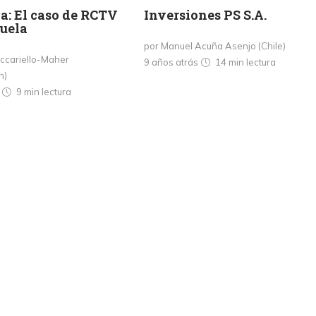
a: El caso de RCTV
Inversiones PS S.A.
uela
por Manuel Acuña Asenjo (Chile)
ccariello-Maher
9 años atrás
14 min
lectura
h)
s
9 min
lectura