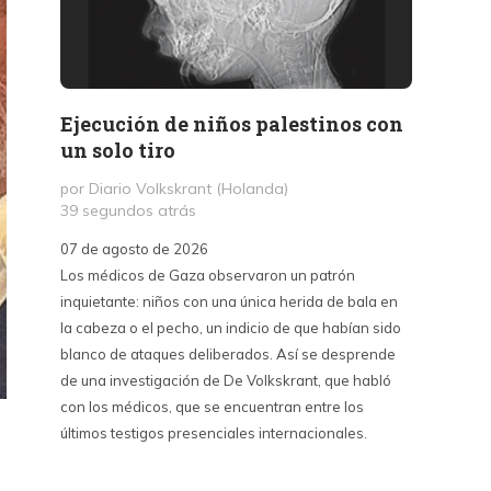
Ejecución de niños palestinos con
Peter
un solo tiro
reuni
mant
por Diario Volkskrant (Holanda)
39 segundos atrás
por Fél
10 hor
07 de agosto de 2026
Los médicos de Gaza observaron un patrón
07 de a
inquietante: niños con una única herida de bala en
Peter T
la cabeza o el pecho, un indicio de que habían sido
confere
blanco de ataques deliberados. Así se desprende
Chile. S
de una investigación de De Volkskrant, que habló
del nue
con los médicos, que se encuentran entre los
combina 
últimos testigos presenciales internacionales.
datos, 
estraté