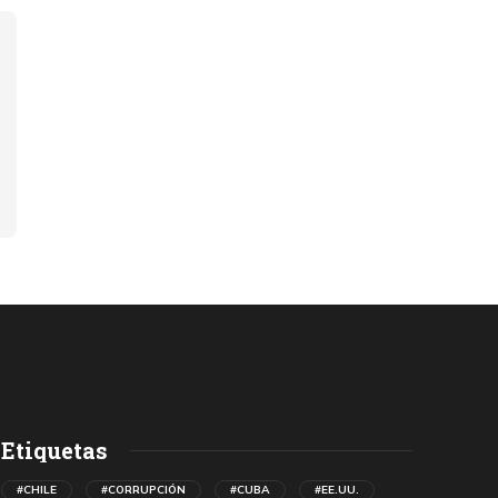
Etiquetas
#CHILE
#CORRUPCIÓN
#CUBA
#EE.UU.