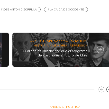
#JOSE ANTONIO ZORRILLA
#LA CAIDA DE OCCIDENTE
S
ANÁLISIS
DEMOCRACIA
FASCISMO
,
,
,
HISTORIA - MEMORIA
REPRESIÓN
,
El orden del miedo: por qué el programa
de Kast no es el futuro de Chile
ANÁLISIS
POLITICA
,