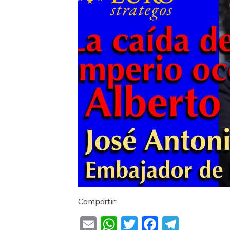
Compartir:
Email
WhatsApp
Twitter
Faceboo
Teleg