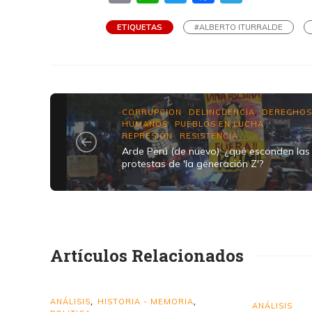
ETIQUETAS
#ALBERTO ITURRALDE
CORRUPCION
DELINCUENCIA
DERECHO
,
,
HUMANOS
PUEBLOS EN LUCHA
,
,
REPRESIÓN
RESISTENCIA
,
...
Arde Perú (de nuevo): ¿qué esconden las
protestas de 'la generación Z'?
Artículos Relacionados
ANÁLISIS
HISTORIA - MEMORIA
,
,
ANÁLISIS