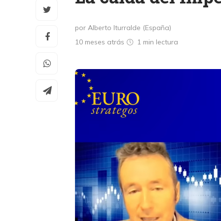
por Alberto Iturralde (España)
10 meses atrás
1 min
lectura