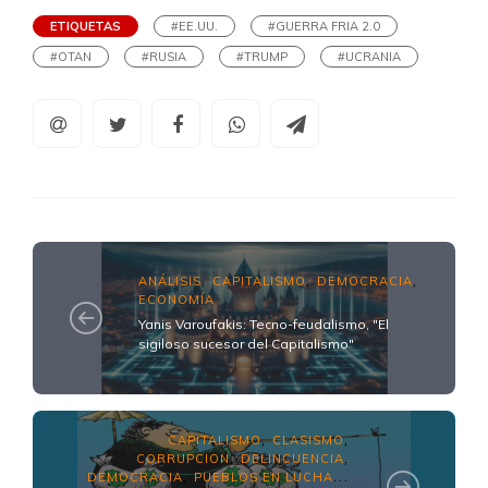
ETIQUETAS
#EE.UU.
#GUERRA FRIA 2.0
#OTAN
#RUSIA
#TRUMP
#UCRANIA
ANÁLISIS
CAPITALISMO
DEMOCRACIA
,
,
,
ECONOMÍA
Yanis Varoufakis: Tecno-feudalismo, "El
sigiloso sucesor del Capitalismo"
CAPITALISMO
CLASISMO
,
,
CORRUPCION
DELINCUENCIA
,
,
DEMOCRACIA
PUEBLOS EN LUCHA
,
...