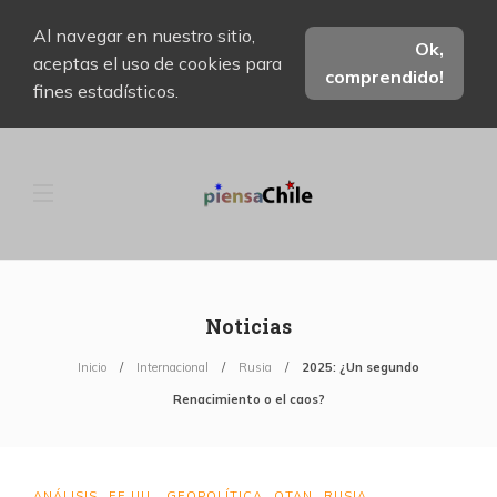
Al navegar en nuestro sitio,
Ok,
aceptas el uso de cookies para
comprendido!
fines estadísticos.
Noticias
Inicio
Internacional
Rusia
2025: ¿Un segundo
Renacimiento o el caos?
ANÁLISIS
EE.UU.
GEOPOLÍTICA
OTAN
RUSIA
,
,
,
,