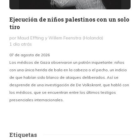
Ejecución de niños palestinos con un solo
tiro
por Maud Effting y Willem Feenstra (Holanda)
1 día atrás
07 de agosto de 2026
Los médicos de Gaza observaron un patrón inquietante: niños
con una única herida de bala en la cabeza o el pecho, un indicio
P
de que habían sido blanco de ataques deliberados. Así se
n
desprende de una investigación de De Volkskrant, que habló con
l
los médicos, que se encuentran entre los últimos testigos
c
presenciales internacionales.
d
Etiquetas