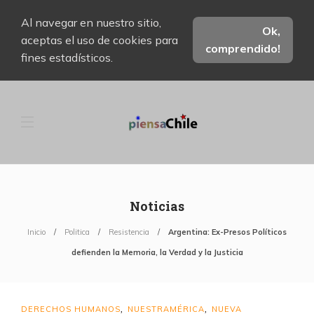
Al navegar en nuestro sitio,
Ok,
aceptas el uso de cookies para
comprendido!
fines estadísticos.
Noticias
Inicio
Politica
Resistencia
Argentina: Ex-Presos Políticos
defienden la Memoria, la Verdad y la Justicia
DERECHOS HUMANOS
NUESTRAMÉRICA
NUEVA
,
,