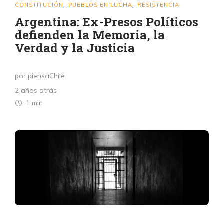
CONSTITUCIÓN
PUEBLOS EN LUCHA
RESISTENCIA
,
,
Argentina: Ex-Presos Políticos
defienden la Memoria, la
Verdad y la Justicia
por piensaChile
2 años atrás
1 min