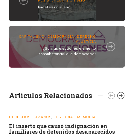
RESISTENCIA
SIONISMO
,
...
Israel es un sueño
CAPITALISMO
DEMOCRACIA
DERECHO
,
,
Y JUSTICIA
¿Son las elecciones elemento
consubstancial a la democracia?
Artículos Relacionados
DERECHOS HUMANOS
HISTORIA - MEMORIA
,
El inserto que causó indignación en
familiares de detenidos desaparecidos