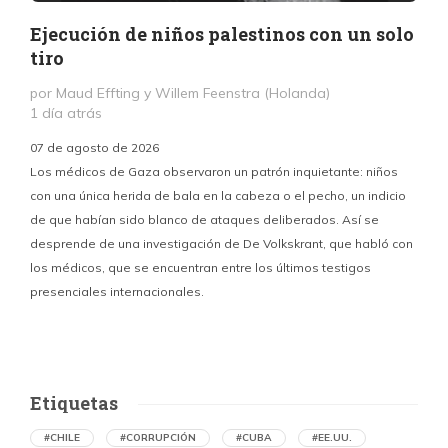
Ejecución de niños palestinos con un solo
tiro
por Maud Effting y Willem Feenstra (Holanda)
1 día atrás
07 de agosto de 2026
Los médicos de Gaza observaron un patrón inquietante: niños
con una única herida de bala en la cabeza o el pecho, un indicio
P
de que habían sido blanco de ataques deliberados. Así se
n
desprende de una investigación de De Volkskrant, que habló con
l
los médicos, que se encuentran entre los últimos testigos
c
presenciales internacionales.
d
Etiquetas
#CHILE
#CORRUPCIÓN
#CUBA
#EE.UU.