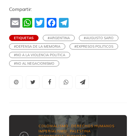
Compartir:
Email
WhatsApp
Twitter
Facebook
Telegram
ETIQUETAS
#ARGENTINA
#AUGUSTO SARO
#DEFENSA DE LA MEMORIA
#EXPRESOS POLITICOS
#NO A LA VIOLENCIA POLITICA
#NO AL NEGACIONISMO
COLONIALISMO
DERECHOS HUMANOS
,
,
IMPERIALISMO
PALESTINA
,
,