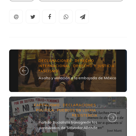
DECLARACIONES
DERECHO
,
INTERNACIONAL
DERECHO Y JUSTICIA
,
,
FASCISMO
Asalto y violación a la embajada de México
CAPITALISMO
DECLARACIONES
,
,
POLITICA
PUEBLOS EN LUCHA
,
,
RESISTENCIA
Partido Socialista transgrede los
postulados de Salvador Allende