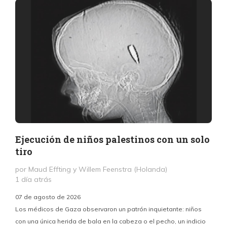
Ejecución de niños palestinos con un solo
tiro
por Maud Effting y Willem Feenstra (Holanda)
1 día atrás
07 de agosto de 2026
Los médicos de Gaza observaron un patrón inquietante: niños
con una única herida de bala en la cabeza o el pecho, un indicio
P