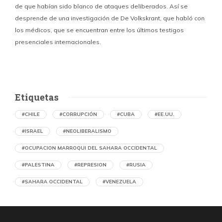
de que habían sido blanco de ataques deliberados. Así se
n
desprende de una investigación de De Volkskrant, que habló con
l
los médicos, que se encuentran entre los últimos testigos
c
presenciales internacionales.
d
Etiquetas
#CHILE
#CORRUPCIÓN
#CUBA
#EE.UU.
#ISRAEL
#NEOLIBERALISMO
#OCUPACION MARROQUI DEL SAHARA OCCIDENTAL
#PALESTINA
#REPRESION
#RUSIA
#SAHARA OCCIDENTAL
#VENEZUELA
Ejecución de niños palestinos con un solo
tiro
por Maud Effting y Willem Feenstra (Holanda)