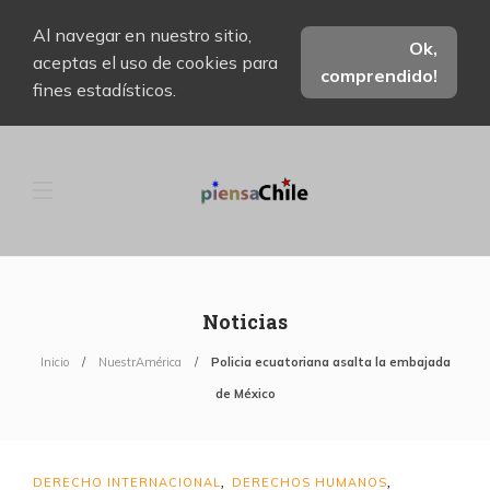
Al navegar en nuestro sitio,
Ok,
aceptas el uso de cookies para
comprendido!
fines estadísticos.
Noticias
Inicio
NuestrAmérica
Policia ecuatoriana asalta la embajada
de México
DERECHO INTERNACIONAL
DERECHOS HUMANOS
,
,