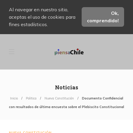
Al navegar en nuestro sitio,
Ok,
aceptas el uso de cookies para
comprendido!
fines estadísticos.
Noticias
Inicio
Politica
Nueva Constitución
Documento Confidencial
con resultados de última encuesta sobre el Plebiscito Constitucional
NUEVA CONSTITUCIÓN