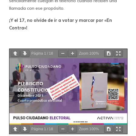
sencillamente cuelgan el teléfono cuando reciben una
llamada con ese propósito.
¡Y el 17, no olvide de ir a votar y marcar por «En
Contra»!
Página
1
/
18
Zoom
100%
Página
1
/
18
Zoom
100%