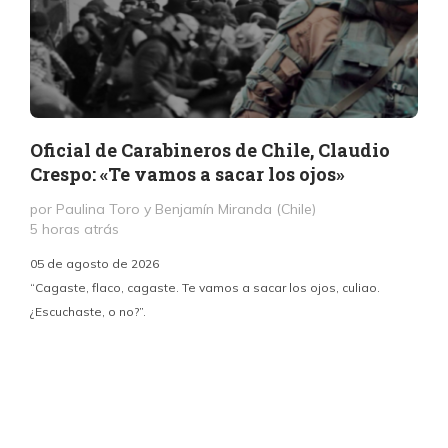
Oficial de Carabineros de Chile, Claudio
Crespo: «Te vamos a sacar los ojos»
por Paulina Toro y Benjamín Miranda (Chile)
5 horas atrás
05 de agosto de 2026
“Cagaste, flaco, cagaste. Te vamos a sacar los ojos, culiao.
¿Escuchaste, o no?”.
c
p
i
d