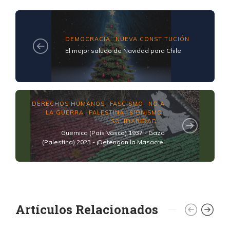
DEMOCRACIA
NUEVA CONSTITUCIÓN
,
El mejor saludo de Navidad para Chile
DERECHOS HUMANOS
FASCISMO
NO A
,
,
LA GUERRA
PALESTINA
SIONISMO
,
,
,
SOLIDARIDAD
...
Guernica (País Vasco) 1937 - Gaza
(Palestina) 2023 - ¡Detengan la Masacre!
Artículos Relacionados