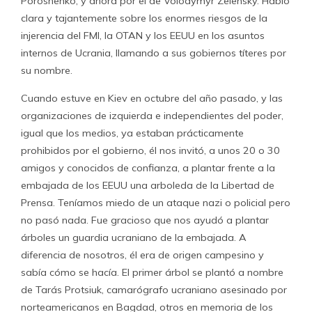
Poroshenko, y ahora por el de Volodymyr Zelensky. Habló
clara y tajantemente sobre los enormes riesgos de la
injerencia del FMI, la OTAN y los EEUU en los asuntos
internos de Ucrania, llamando a sus gobiernos títeres por
su nombre.
Cuando estuve en Kiev en octubre del año pasado, y las
organizaciones de izquierda e independientes del poder,
igual que los medios, ya estaban prácticamente
prohibidos por el gobierno, él nos invitó, a unos 20 o 30
amigos y conocidos de confianza, a plantar frente a la
embajada de los EEUU una arboleda de la Libertad de
Prensa. Teníamos miedo de un ataque nazi o policial pero
no pasó nada. Fue gracioso que nos ayudó a plantar
árboles un guardia ucraniano de la embajada. A
diferencia de nosotros, él era de origen campesino y
sabía cómo se hacía. El primer árbol se plantó a nombre
de Tarás Protsiuk, camarógrafo ucraniano asesinado por
norteamericanos en Bagdad, otros en memoria de los