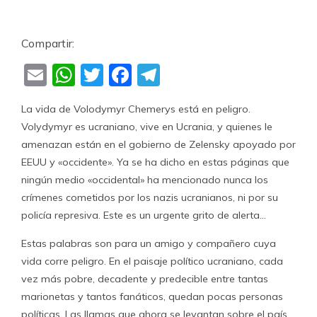
Compartir:
Email
WhatsApp
Twitter
Facebook
Telegram
La vida de Volodymyr Chemerys está en peligro.
Volydymyr es ucraniano, vive en Ucrania, y quienes le
amenazan están en el gobierno de Zelensky apoyado por
EEUU y «occidente». Ya se ha dicho en estas páginas que
ningún medio «occidental» ha mencionado nunca los
crímenes cometidos por los nazis ucranianos, ni por su
policía represiva. Este es un urgente grito de alerta…
Estas palabras son para un amigo y compañero cuya
vida corre peligro. En el paisaje político ucraniano, cada
vez más pobre, decadente y predecible entre tantas
marionetas y tantos fanáticos, quedan pocas personas
políticas. Las llamas que ahora se levantan sobre el país,