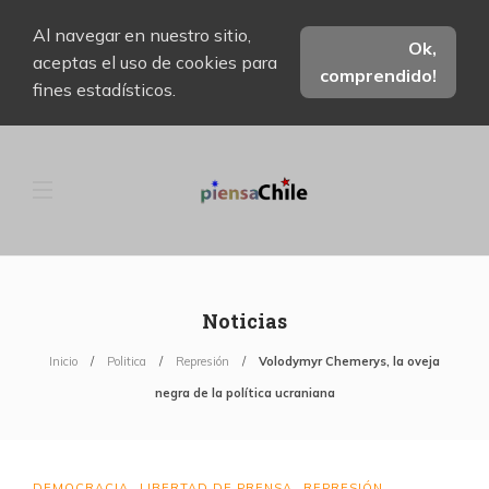
Al navegar en nuestro sitio,
Ok,
aceptas el uso de cookies para
comprendido!
fines estadísticos.
Noticias
Inicio
Politica
Represión
Volodymyr Chemerys, la oveja
negra de la política ucraniana
DEMOCRACIA
LIBERTAD DE PRENSA
REPRESIÓN
,
,