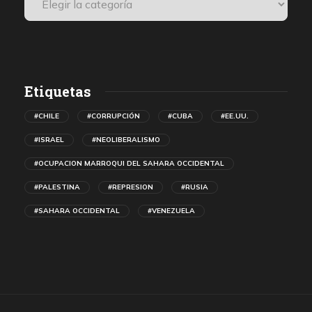
Etiquetas
#CHILE
#CORRUPCIÓN
#CUBA
#EE.UU.
#ISRAEL
#NEOLIBERALISMO
#OCUPACION MARROQUI DEL SAHARA OCCIDENTAL
#PALESTINA
#REPRESION
#RUSIA
#SAHARA OCCIDENTAL
#VENEZUELA