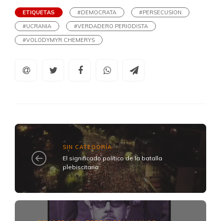
ETIQUETAS
#DEMOCRATA
#PERSECUSION
#UCRANIA
#VERDADERO PERIODISTA
#VOLODYMYR CHEMERYS
SIN CATEGORÍA
El significado político de la batalla
plebiscitaria