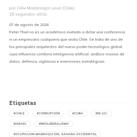
por Félix Madariaga Leiva (Chile)
18 segundos atrás
07 de agosto de 2026
Peter Thiel no es un académico invitado a dictar una conferencia
ni un empresario cualquiera que visita Chile. Se trata de uno de
los principales arquitectos del nuevo poder tecnológico global,
c
cuya influencia combina inteligencia artificial, análisis masivo de
datos, defensa, vigilancia e inversiones estratégicas.
p
Etiquetas
#CHILE
#CORRUPCIÓN
#CUBA
#EE.UU.
#ISRAEL
#NEOLIBERALISMO
#OCUPACION MARROQUI DEL SAHARA OCCIDENTAL