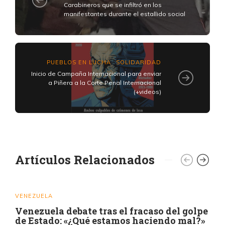
Carabineros que se infiltró en los
manifestantes durante el estallido social
PUEBLOS EN LUCHA
SOLIDARIDAD
,
Inicio de Campaña Internacional para enviar
a Piñera a la Corte Penal Internacional
(+videos)
Artículos Relacionados
VENEZUELA
Venezuela debate tras el fracaso del golpe
de Estado: «¿Qué estamos haciendo mal?»