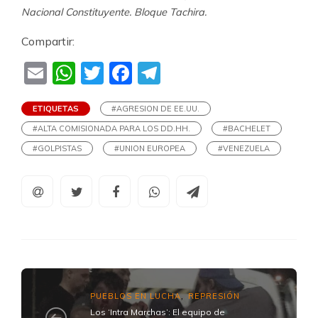
Nacional Constituyente. Bloque Tachira.
Compartir:
Email
WhatsApp
Twitter
Facebook
Telegram
ETIQUETAS
#AGRESION DE EE.UU.
#ALTA COMISIONADA PARA LOS DD.HH.
#BACHELET
#GOLPISTAS
#UNION EUROPEA
#VENEZUELA
PUEBLOS EN LUCHA
REPRESIÓN
,
Los ‘Intra Marchas’: El equipo de