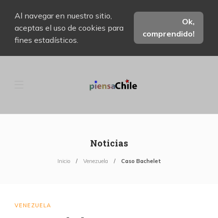
Al navegar en nuestro sitio,
Ok,
aceptas el uso de cookies para
comprendido!
fines estadísticos.
Noticias
Inicio
Venezuela
Caso Bachelet
VENEZUELA