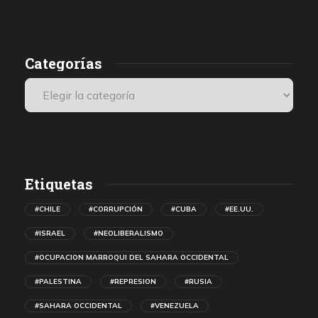
POLISARIO, atacar a Argelia y promover la propuesta marroquí
d
de autonomía para el Sáhara Occidental.
Categorías
Etiquetas
#CHILE
#CORRUPCIÓN
#CUBA
#EE.UU.
#ISRAEL
#NEOLIBERALISMO
#OCUPACION MARROQUI DEL SAHARA OCCIDENTAL
#PALESTINA
#REPRESION
#RUSIA
#SAHARA OCCIDENTAL
#VENEZUELA