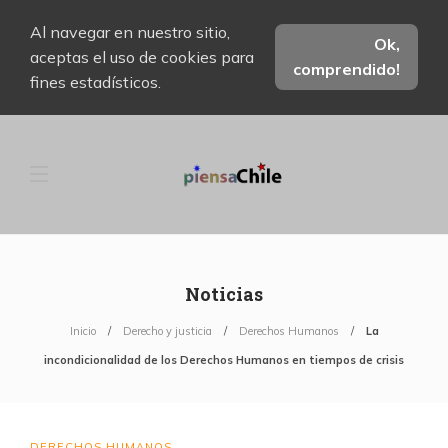
Al navegar en nuestro sitio,
Ok,
aceptas el uso de cookies para
comprendido!
fines estadísticos.
Noticias
Inicio
Derecho y justicia
Derechos Humanos
La
incondicionalidad de los Derechos Humanos en tiempos de crisis
DERECHOS HUMANOS