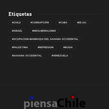
Etiquetas
#CHILE
#CORRUPCIÓN
#CUBA
#EE.UU.
#ISRAEL
#NEOLIBERALISMO
#OCUPACION MARROQUI DEL SAHARA OCCIDENTAL
#PALESTINA
#REPRESION
#RUSIA
#SAHARA OCCIDENTAL
#VENEZUELA