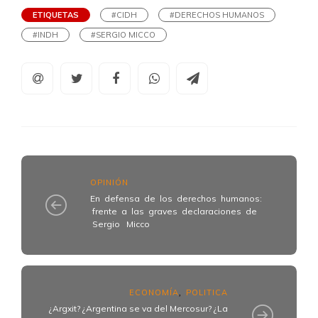
ETIQUETAS
#CIDH
#DERECHOS HUMANOS
#INDH
#SERGIO MICCO
OPINIÓN
En defensa de los derechos humanos:
frente a las graves declaraciones de
Sergio Micco
ECONOMÍA
POLITICA
,
¿Argxit? ¿Argentina se va del Mercosur? ¿La