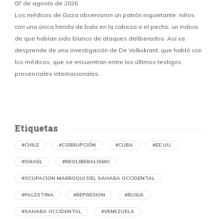
07 de agosto de 2026
Los médicos de Gaza observaron un patrón inquietante: niños
con una única herida de bala en la cabeza o el pecho, un indicio
P
de que habían sido blanco de ataques deliberados. Así se
n
desprende de una investigación de De Volkskrant, que habló con
l
los médicos, que se encuentran entre los últimos testigos
c
presenciales internacionales.
d
Etiquetas
#CHILE
#CORRUPCIÓN
#CUBA
#EE.UU.
#ISRAEL
#NEOLIBERALISMO
#OCUPACION MARROQUI DEL SAHARA OCCIDENTAL
#PALESTINA
#REPRESION
#RUSIA
#SAHARA OCCIDENTAL
#VENEZUELA