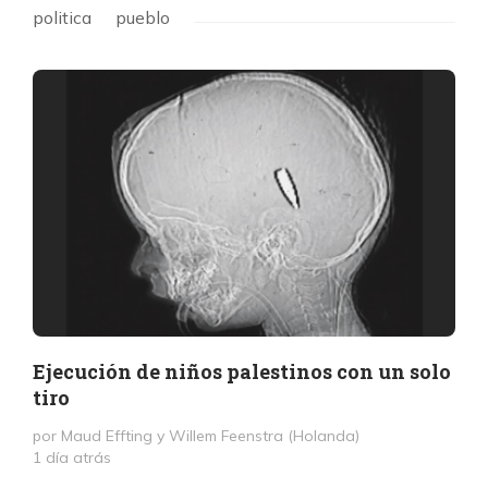
politica
pueblo
Ejecución de niños palestinos con un solo
tiro
por Maud Effting y Willem Feenstra (Holanda)
1 día atrás