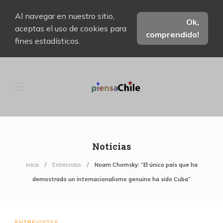
Al navegar en nuestro sitio,
Ok,
aceptas el uso de cookies para
comprendido!
fines estadísticos.
Noticias
Inicio
Entrevistas
Noam Chomsky: “El único país que ha
demostrado un internacionalismo genuino ha sido Cuba”
ENTREVISTAS