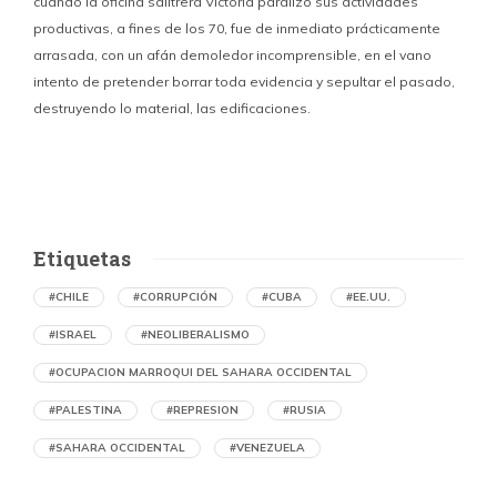
cuando la oficina salitrera Victoria paralizó sus actividades
productivas, a fines de los 70, fue de inmediato prácticamente
p
arrasada, con un afán demoledor incomprensible, en el vano
m
intento de pretender borrar toda evidencia y sepultar el pasado,
destruyendo lo material, las edificaciones.
u
d
Etiquetas
#CHILE
#CORRUPCIÓN
#CUBA
#EE.UU.
#ISRAEL
#NEOLIBERALISMO
#OCUPACION MARROQUI DEL SAHARA OCCIDENTAL
#PALESTINA
#REPRESION
#RUSIA
#SAHARA OCCIDENTAL
#VENEZUELA
Denuncian en Chile una operación de
propaganda marroquí contra el Frente