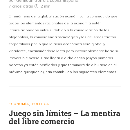
por Germüan Gorraiz López (España)
7 años atrás
2 min
El fenómeno de la globalización económica ha conseguido que
todos los elementos racionales de la economía estén
interrelacionados entre sí debido a la consolidación de los
oligopolios, la convergencia tecnológica y los acuerdos tácitos
corporativos por lo que la crisis económica será global y
vinculante, encaminándose lenta pero inexorablemente hacia su
irreversible ocaso. Para llegar a dicho ocaso (cuyos primeros
bocetos ya están perfilados y que terminará de dibujarse en el
próximo quinquenio), han contribuido los siguientes elementos:
ECONOMÍA
POLITICA
,
Juego sin límites – La mentira
del libre comercio