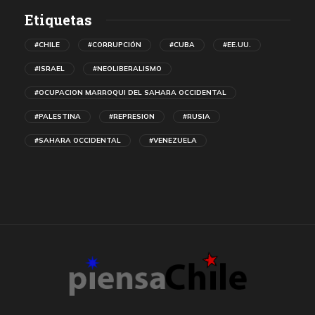
Etiquetas
#CHILE
#CORRUPCIÓN
#CUBA
#EE.UU.
#ISRAEL
#NEOLIBERALISMO
#OCUPACION MARROQUI DEL SAHARA OCCIDENTAL
#PALESTINA
#REPRESION
#RUSIA
#SAHARA OCCIDENTAL
#VENEZUELA