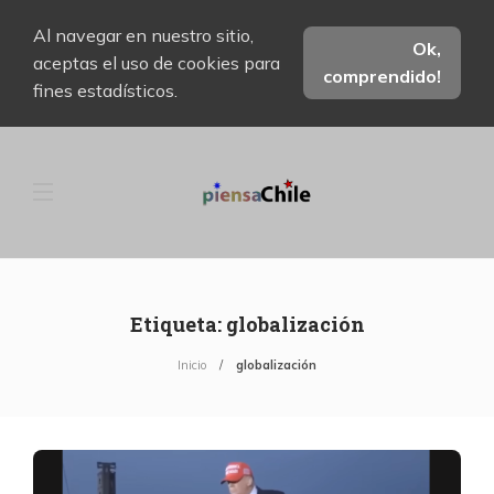
Al navegar en nuestro sitio,
Ok,
aceptas el uso de cookies para
comprendido!
fines estadísticos.
Etiqueta:
globalización
Inicio
globalización