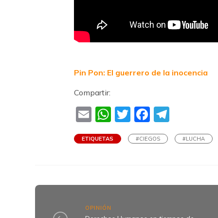
Pin Pon: El guerrero de la inocencia
Compartir:
Email
WhatsApp
Twitter
Faceboo
Teleg
ETIQUETAS
#CIEGOS
#LUCHA
OPINIÓN