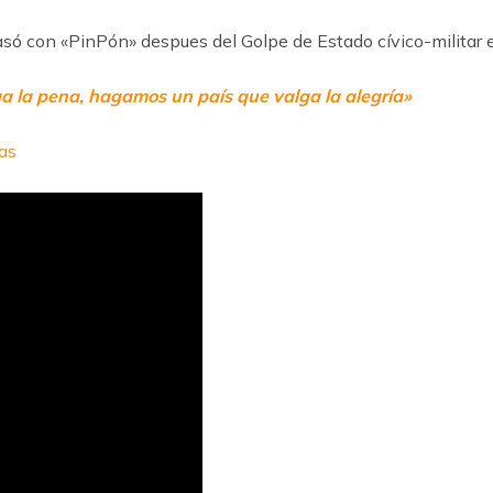
asó con «PinPón» despues del Golpe de Estado cívico-militar 
 la pena, hagamos un país que valga la alegría»
as