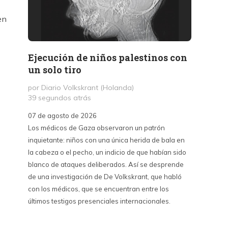
en
Ejecución de niños palestinos con
Peter
un solo tiro
reuni
mant
por Diario Volkskrant (Holanda)
39 segundos atrás
por Fél
10 hor
07 de agosto de 2026
Los médicos de Gaza observaron un patrón
07 de a
inquietante: niños con una única herida de bala en
Peter T
la cabeza o el pecho, un indicio de que habían sido
confere
blanco de ataques deliberados. Así se desprende
Chile. S
de una investigación de De Volkskrant, que habló
del nue
con los médicos, que se encuentran entre los
combina 
últimos testigos presenciales internacionales.
datos, 
estraté