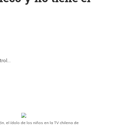
k
ram
n, el ídolo de los niños en la TV chilena de