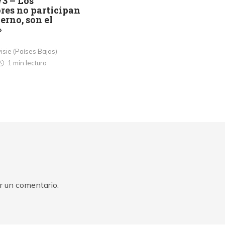
73 – Los
res no participan
ierno, son el
»
isie (Países Bajos)
1 min
lectura
r un comentario.