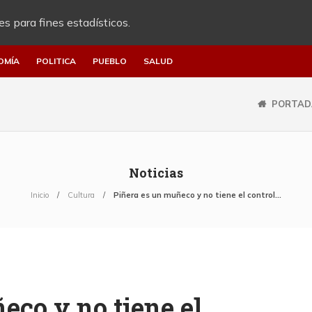
es para fines estadísticos.
OMÍA
POLITICA
PUEBLO
SALUD
PORTAD
Noticias
Inicio
Cultura
Piñera es un muñeco y no tiene el control…
eco y no tiene el