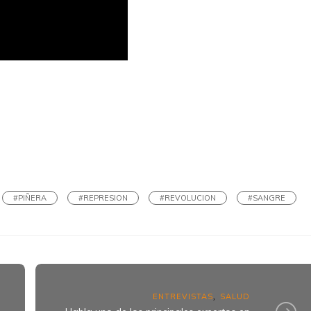
k
ram
#PIÑERA
#REPRESION
#REVOLUCION
#SANGRE
ENTREVISTAS
SALUD
,