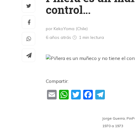
control…
por KekoYoma (Chile)
6 años atrás
1 min
lectura
Compartir:
Email
WhatsApp
Twitter
Faceboo
Teleg
Jorge Guerra, PinPó
1970 a 1973