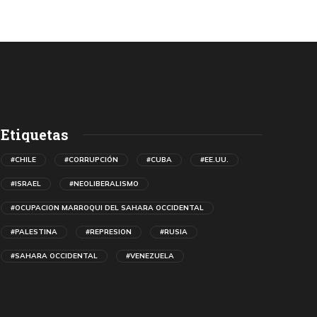
Etiquetas
#CHILE
#CORRUPCIÓN
#CUBA
#EE.UU.
#ISRAEL
#NEOLIBERALISMO
#OCUPACION MARROQUI DEL SAHARA OCCIDENTAL
#PALESTINA
#REPRESION
#RUSIA
#SAHARA OCCIDENTAL
#VENEZUELA