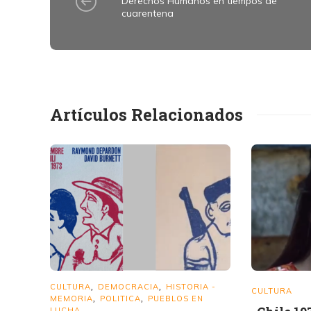
Derechos Humanos en tiempos de
cuarentena
Artículos Relacionados
CULTURA
DEMOCRACIA
HISTORIA -
,
,
CULTURA
MEMORIA
POLITICA
PUEBLOS EN
,
,
LUCHA