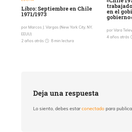
«Chile 19
trabajado
Libro: Septiembre en Chile
en el gob
1971/1973
gobierno
por Marcos J. Vargas (New York City, NY,
por Vara Telev
EEUU)
4 años atrás
2 años atrás
8 min
lectura
Deja una respuesta
Lo siento, debes estar
conectado
para publica