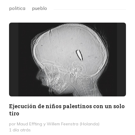
politica
pueblo
Ejecución de niños palestinos con un solo
tiro
por Maud Effting y Willem Feenstra (Holanda)
1 día atrás