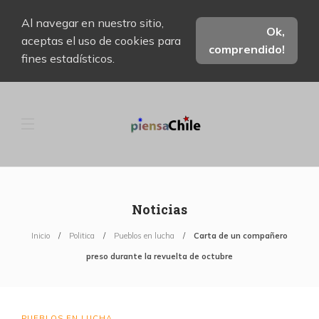
Al navegar en nuestro sitio,
Ok,
aceptas el uso de cookies para
comprendido!
fines estadísticos.
Noticias
Inicio
Politica
Pueblos en lucha
Carta de un compañero
preso durante la revuelta de octubre
PUEBLOS EN LUCHA