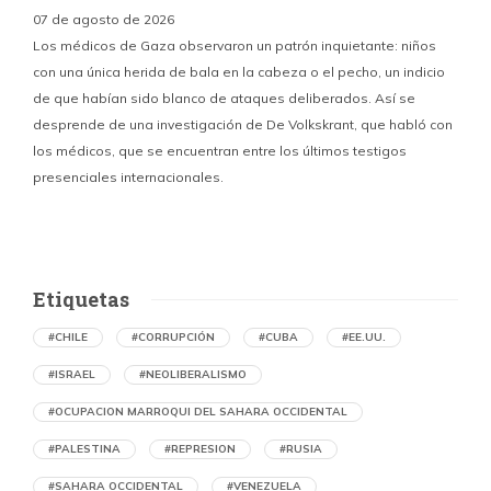
07 de agosto de 2026
Los médicos de Gaza observaron un patrón inquietante: niños
con una única herida de bala en la cabeza o el pecho, un indicio
P
de que habían sido blanco de ataques deliberados. Así se
n
desprende de una investigación de De Volkskrant, que habló con
l
los médicos, que se encuentran entre los últimos testigos
c
presenciales internacionales.
d
Etiquetas
#CHILE
#CORRUPCIÓN
#CUBA
#EE.UU.
#ISRAEL
#NEOLIBERALISMO
#OCUPACION MARROQUI DEL SAHARA OCCIDENTAL
#PALESTINA
#REPRESION
#RUSIA
#SAHARA OCCIDENTAL
#VENEZUELA