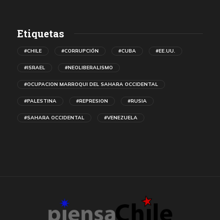
Etiquetas
#CHILE
#CORRUPCIÓN
#CUBA
#EE.UU.
#ISRAEL
#NEOLIBERALISMO
#OCUPACION MARROQUI DEL SAHARA OCCIDENTAL
#PALESTINA
#REPRESION
#RUSIA
#SAHARA OCCIDENTAL
#VENEZUELA