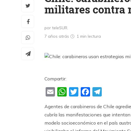
militares contra
por teleSUR.
7 años atrás
1 min
lectura
Compartir:
Email
WhatsApp
Twitter
Faceboo
Teleg
Agentes de carabineros de Chile agredie
cubría las manifestaciones que intentan 
modelo socioeconómico en el país austra
visibilizaba el informe del Movimiento S