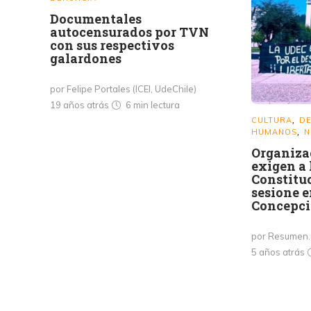
Documentales
autocensurados por TVN
con sus respectivos
galardones
por Felipe Portales (ICEI, UdeChile)
19 años atrás
6 min
lectura
CULTURA
DE
,
HUMANOS
N
,
Organiza
exigen a
Constitu
sesione e
Concepc
por Resumen.
5 años atrás