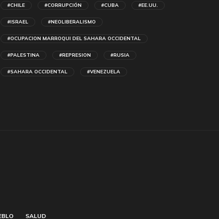
#CHILE
#CORRUPCIÓN
#CUBA
#EE.UU.
#ISRAEL
#NEOLIBERALISMO
#OCUPACION MARROQUI DEL SAHARA OCCIDENTAL
#PALESTINA
#REPRESION
#RUSIA
#SAHARA OCCIDENTAL
#VENEZUELA
EBLO
SALUD