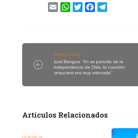
Email
WhatsApp
Twitter
Faceboo
Teleg
ENTREVISTAS
José Bengoa: “En un periodo de la
Independencia de Chile, la cuestión
araucana era muy valorada”
Artículos Relacionados
DENUNCIA