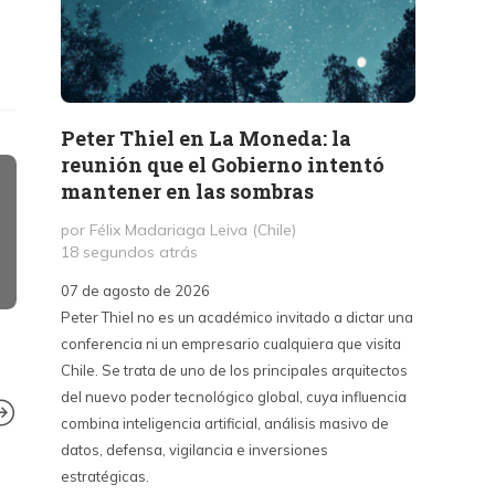
Peter Thiel en La Moneda: la
«La 
reunión que el Gobierno intentó
Haban
mantener en las sombras
contr
sino 
por Félix Madariaga Leiva (Chile)
18 segundos atrás
por Kri
3 hora
07 de agosto de 2026
Peter Thiel no es un académico invitado a dictar una
07 de a
conferencia ni un empresario cualquiera que visita
La Emba
Chile. Se trata de uno de los principales arquitectos
críticas
del nuevo poder tecnológico global, cuya influencia
contra 
combina inteligencia artificial, análisis masivo de
puede s
datos, defensa, vigilancia e inversiones
país y 
estratégicas.
del cin
DENUNCIA