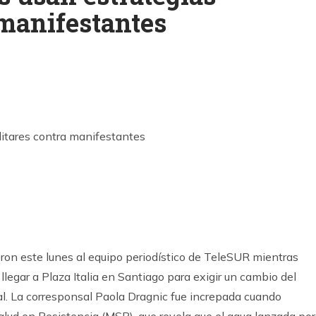
 manifestantes
k
ram
ron este lunes al equipo periodístico de TeleSUR mientras
llegar a Plaza Italia en Santiago para exigir un cambio del
l. La corresponsal Paola Dragnic fue increpada cuando
alud en Resistencia (MSR), que revela que el agua lanzada por