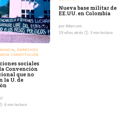
Nueva base militar de
EE.UU. en Colombia
por Altercom
19 años atrás
3 min
lectura
NUNCIA
DERECHOS
,
UEVA CONSTITUCIÓN
ciones sociales
 la Convención
cional que no
n la U. de
ión
cl
6 min
lectura