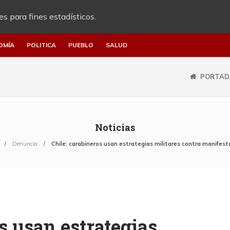
es para fines estadísticos.
OMÍA
POLITICA
PUEBLO
SALUD
PORTAD
Noticias
Denuncia
Chile: carabineros usan estrategias militares contra manifes
s usan estrategias