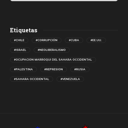
Etiquetas
#CHILE
#CORRUPCIÓN
#CUBA
#EE.UU.
#ISRAEL
#NEOLIBERALISMO
#OCUPACION MARROQUI DEL SAHARA OCCIDENTAL
#PALESTINA
#REPRESION
#RUSIA
#SAHARA OCCIDENTAL
#VENEZUELA