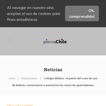
Al navegar en nuestro sitio,
Ok,
aceptas el uso de cookies para
comprendido!
fines estadísticos.
Noticias
Inicio
Declaraciones
Colegio Médico: «A partir del cese de uso
de balines comenzaron a aumentar los casos de quemaduras»
DECLARACIONES