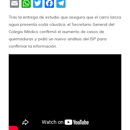
Email
WhatsApp
Twitter
Facebook
Telegram
Tras la entrega de estudio que asegura que el carro lanza
agua presenta soda cáustica, el Secretario General del
Colegio Médico confirmó el aumento de casos de
quemaduras y pidió un nuevo análisis del ISP para
confirmar la información.