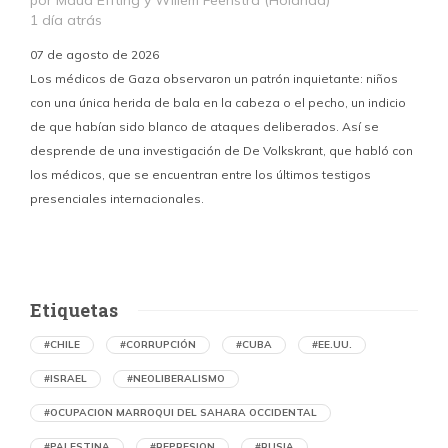
1 día atrás
07 de agosto de 2026
Los médicos de Gaza observaron un patrón inquietante: niños
con una única herida de bala en la cabeza o el pecho, un indicio
P
de que habían sido blanco de ataques deliberados. Así se
n
desprende de una investigación de De Volkskrant, que habló con
l
los médicos, que se encuentran entre los últimos testigos
c
presenciales internacionales.
d
Etiquetas
#CHILE
#CORRUPCIÓN
#CUBA
#EE.UU.
#ISRAEL
#NEOLIBERALISMO
#OCUPACION MARROQUI DEL SAHARA OCCIDENTAL
#PALESTINA
#REPRESION
#RUSIA