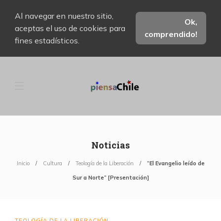
Al navegar en nuestro sitio,
Ok,
aceptas el uso de cookies para
comprendido!
fines estadísticos.
Noticias
Inicio
Cultura
Teología de la Liberación
“El Evangelio leído de
Sur a Norte” [Presentación]
TEOLOGÍA DE LA LIBERACIÓN