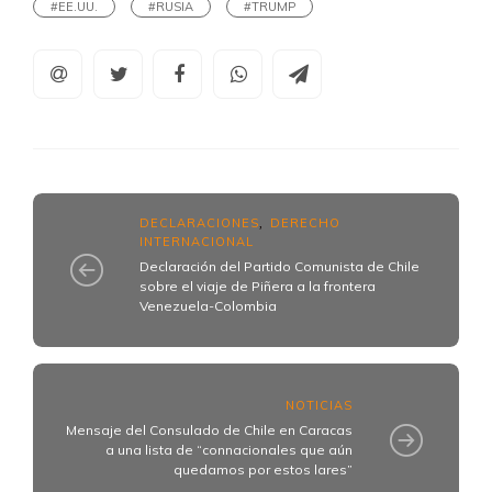
#EE.UU.
#RUSIA
#TRUMP
DECLARACIONES
DERECHO
,
INTERNACIONAL
Declaración del Partido Comunista de Chile
sobre el viaje de Piñera a la frontera
Venezuela-Colombia
NOTICIAS
Mensaje del Consulado de Chile en Caracas
a una lista de “connacionales que aún
quedamos por estos lares”