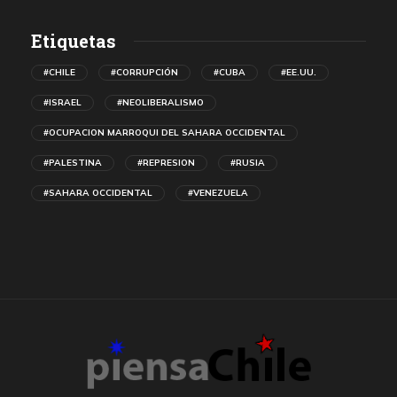
Etiquetas
#CHILE
#CORRUPCIÓN
#CUBA
#EE.UU.
#ISRAEL
#NEOLIBERALISMO
#OCUPACION MARROQUI DEL SAHARA OCCIDENTAL
#PALESTINA
#REPRESION
#RUSIA
#SAHARA OCCIDENTAL
#VENEZUELA