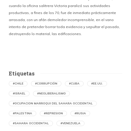
cuando la oficina salitrera Victoria paralizó sus actividades
productivas, a fines de los 70, fue de inmediato prácticamente
p
arrasada, con un afán demoledor incomprensible, en el vano
m
intento de pretender borrar toda evidencia y sepultar el pasado,
destruyendo lo material, las edificaciones.
u
d
Etiquetas
#CHILE
#CORRUPCIÓN
#CUBA
#EE.UU.
#ISRAEL
#NEOLIBERALISMO
#OCUPACION MARROQUI DEL SAHARA OCCIDENTAL
#PALESTINA
#REPRESION
#RUSIA
#SAHARA OCCIDENTAL
#VENEZUELA
Denuncian en Chile una operación de