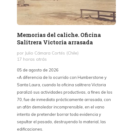
Memorias del caliche. Oficina
Presi
Salitrera Victoria arrasada
expr
exigi
por Julio Cámara Cortés (Chile)
civil
17 horas atrás
por Pr
05 de agosto de 2026
2 días 
«A diferencia de lo ocurrido con Humberstone y
Santa Laura, cuando la oficina salitrera Victoria
03 de a
paralizó sus actividades productivas, a fines de los
“Vine p
70, fue de inmediato prácticamente arrasada, con
con Cub
un afán demoledor incomprensible, en el vano
un lanz
intento de pretender borrar toda evidencia y
alternat
sepultar el pasado, destruyendo lo material, las
Unidos,
edificaciones.
un diál
iguales