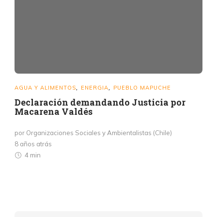
AGUA Y ALIMENTOS
ENERGIA
PUEBLO MAPUCHE
,
,
Declaración demandando Justicia por
Macarena Valdés
por Organizaciones Sociales y Ambientalistas (Chile)
8 años atrás
4 min