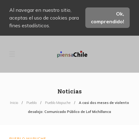
Al navegar en nuestro sitio,
Ok,
aceptas el uso de cookies para
comprendido!
fines estadísticos.
Noticias
Inicio
Pueblo
Pueblo Mapuche
A casi dos meses de violento
desalojo: Comunicado Público de Lof Michillanca
PUEBLO MAPUCHE