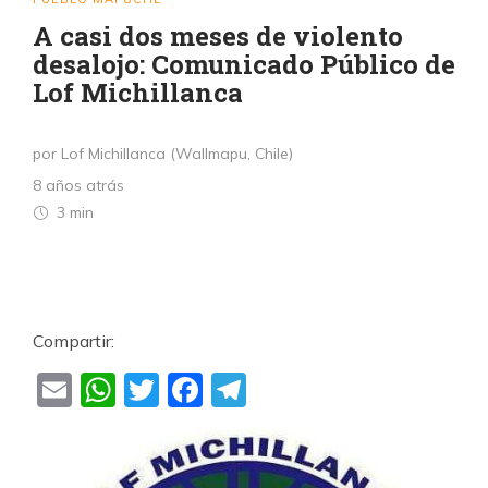
A casi dos meses de violento
desalojo: Comunicado Público de
Lof Michillanca
por Lof Michillanca (Wallmapu, Chile)
8 años atrás
3 min
Compartir:
Email
WhatsApp
Twitter
Facebook
Telegram