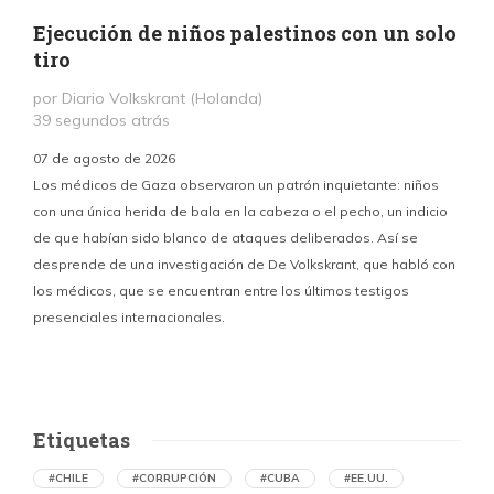
Ejecución de niños palestinos con un solo
tiro
por Diario Volkskrant (Holanda)
39 segundos atrás
07 de agosto de 2026
Los médicos de Gaza observaron un patrón inquietante: niños
con una única herida de bala en la cabeza o el pecho, un indicio
P
de que habían sido blanco de ataques deliberados. Así se
n
desprende de una investigación de De Volkskrant, que habló con
l
los médicos, que se encuentran entre los últimos testigos
c
presenciales internacionales.
d
Etiquetas
#CHILE
#CORRUPCIÓN
#CUBA
#EE.UU.