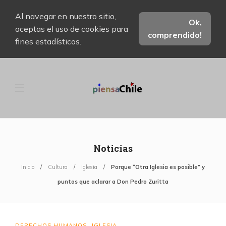
Al navegar en nuestro sitio,
Ok,
aceptas el uso de cookies para
comprendido!
fines estadísticos.
Noticias
Inicio
Cultura
Iglesia
Porque “Otra Iglesia es posible” y
puntos que aclarar a Don Pedro Zuritta
DERECHOS HUMANOS
IGLESIA
,