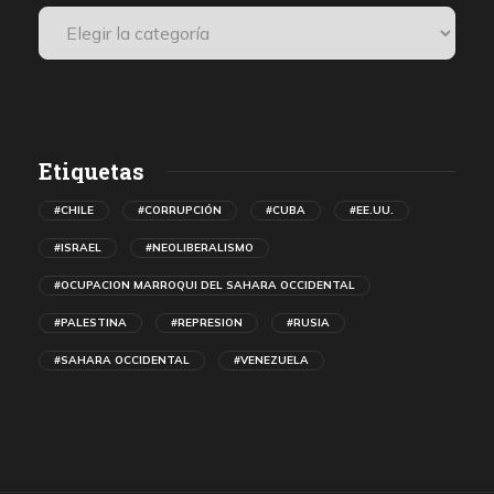
Etiquetas
#CHILE
#CORRUPCIÓN
#CUBA
#EE.UU.
#ISRAEL
#NEOLIBERALISMO
#OCUPACION MARROQUI DEL SAHARA OCCIDENTAL
#PALESTINA
#REPRESION
#RUSIA
#SAHARA OCCIDENTAL
#VENEZUELA