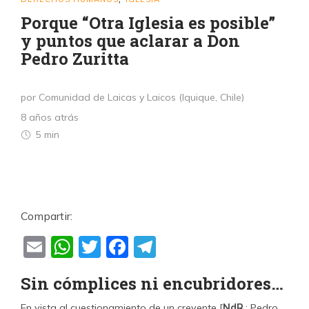
Porque “Otra Iglesia es posible”
y puntos que aclarar a Don
Pedro Zuritta
por Comunidad de Laicas y Laicos (Iquique, Chile)
8 años atrás
5 min
Compartir:
Email
WhatsApp
Twitter
Facebook
Telegram
Sin cómplices ni encubridores…
En vista al cuestionamiento de un creyente [
NdR
.: Pedro