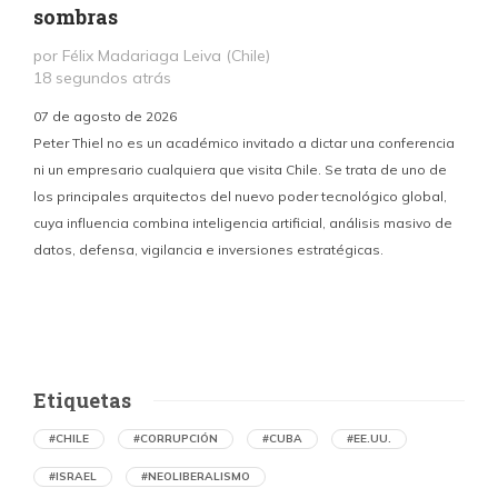
sombras
por Félix Madariaga Leiva (Chile)
18 segundos atrás
07 de agosto de 2026
Peter Thiel no es un académico invitado a dictar una conferencia
ni un empresario cualquiera que visita Chile. Se trata de uno de
los principales arquitectos del nuevo poder tecnológico global,
c
cuya influencia combina inteligencia artificial, análisis masivo de
datos, defensa, vigilancia e inversiones estratégicas.
p
Etiquetas
#CHILE
#CORRUPCIÓN
#CUBA
#EE.UU.
#ISRAEL
#NEOLIBERALISMO