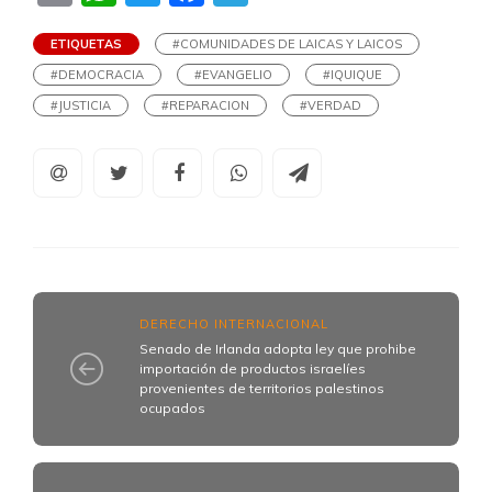
ETIQUETAS
#COMUNIDADES DE LAICAS Y LAICOS
#DEMOCRACIA
#EVANGELIO
#IQUIQUE
#JUSTICIA
#REPARACION
#VERDAD
DERECHO INTERNACIONAL
Senado de Irlanda adopta ley que prohibe
importación de productos israelíes
provenientes de territorios palestinos
ocupados