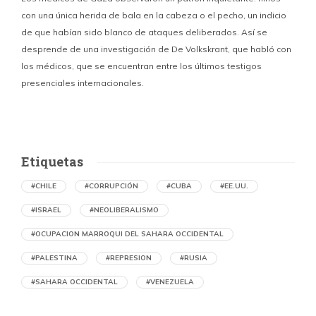
con una única herida de bala en la cabeza o el pecho, un indicio
P
de que habían sido blanco de ataques deliberados. Así se
n
desprende de una investigación de De Volkskrant, que habló con
l
los médicos, que se encuentran entre los últimos testigos
c
presenciales internacionales.
d
Etiquetas
#CHILE
#CORRUPCIÓN
#CUBA
#EE.UU.
#ISRAEL
#NEOLIBERALISMO
#OCUPACION MARROQUI DEL SAHARA OCCIDENTAL
#PALESTINA
#REPRESION
#RUSIA
#SAHARA OCCIDENTAL
#VENEZUELA
Ejecución de niños palestinos con un solo
tiro