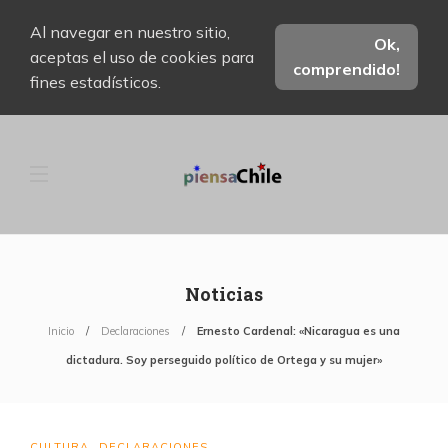
Al navegar en nuestro sitio,
Ok,
aceptas el uso de cookies para
comprendido!
fines estadísticos.
Noticias
Inicio
Declaraciones
Ernesto Cardenal: «Nicaragua es una
dictadura. Soy perseguido político de Ortega y su mujer»
CULTURA
DECLARACIONES
,