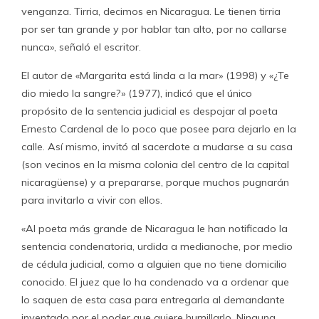
venganza. Tirria, decimos en Nicaragua. Le tienen tirria
por ser tan grande y por hablar tan alto, por no callarse
nunca», señaló el escritor.
El autor de «Margarita está linda a la mar» (1998) y «¿Te
dio miedo la sangre?» (1977), indicó que el único
propósito de la sentencia judicial es despojar al poeta
Ernesto Cardenal de lo poco que posee para dejarlo en la
calle. Así mismo, invitó al sacerdote a mudarse a su casa
(son vecinos en la misma colonia del centro de la capital
nicaragüense) y a prepararse, porque muchos pugnarán
para invitarlo a vivir con ellos.
«Al poeta más grande de Nicaragua le han notificado la
sentencia condenatoria, urdida a medianoche, por medio
de cédula judicial, como a alguien que no tiene domicilio
conocido. El juez que lo ha condenado va a ordenar que
lo saquen de esta casa para entregarla al demandante
inventado por el poder que quiere humillarlo. Ninguna