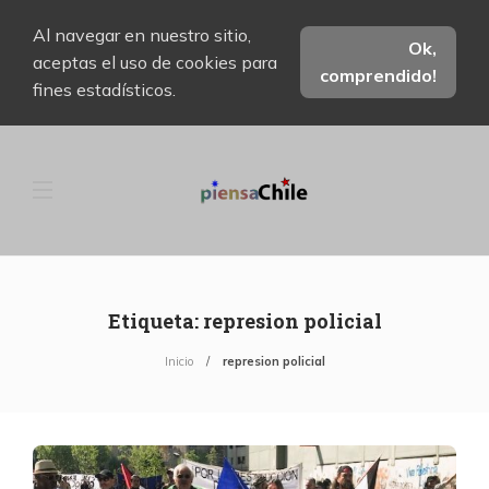
Al navegar en nuestro sitio,
Ok,
aceptas el uso de cookies para
comprendido!
fines estadísticos.
Etiqueta:
represion policial
Inicio
represion policial