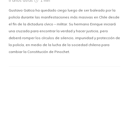
5 años atrás
1 min
Gustavo Gatica ha quedado ciego luego de ser baleado por la
policía durante las manifestaciones más masivas en Chile desde
el fin de la dictadura cívico – militar. Su hermano Enrique iniciará
una cruzada para encontrar la verdad y hacer justicia, pero
deberá romper los círculos de silencio, impunidad y protección de
la policía, en medio de la lucha de la sociedad chilena para
cambiar la Constitución de Pinochet.