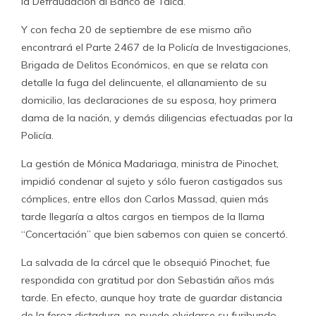
la Defraudación al Banco de Talca.
Y con fecha 20 de septiembre de ese mismo año
encontrará el Parte 2467 de la Policía de Investigaciones,
Brigada de Delitos Económicos, en que se relata con
detalle la fuga del delincuente, el allanamiento de su
domicilio, las declaraciones de su esposa, hoy primera
dama de la nación, y demás diligencias efectuadas por la
Policía.
La gestión de Mónica Madariaga, ministra de Pinochet,
impidió condenar al sujeto y sólo fueron castigados sus
cómplices, entre ellos don Carlos Massad, quien más
tarde llegaría a altos cargos en tiempos de la llama
“Concertación” que bien sabemos con quien se concertó.
La salvada de la cárcel que le obsequió Pinochet, fue
respondida con gratitud por don Sebastián años más
tarde. En efecto, aunque hoy trate de guardar distancia
de la feroz dictadura, no puede olvidarse su furibundo