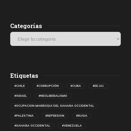
destruyendo lo material, las edificaciones.
r
Categorías
n
Etiquetas
#CHILE
#CORRUPCIÓN
#CUBA
#EE.UU.
#ISRAEL
#NEOLIBERALISMO
#OCUPACION MARROQUI DEL SAHARA OCCIDENTAL
#PALESTINA
#REPRESION
#RUSIA
#SAHARA OCCIDENTAL
#VENEZUELA