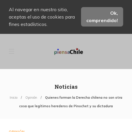
Al navegar en nuestro sitio,
Ok,
aceptas el uso de cookies para
comprendido!
fines estadísticos.
Noticias
Inicio
Opinión
Quienes forman la Derecha chilena no son otra
cosa que legítimos herederos de Pinochet y su dictadura
OPINIÓN