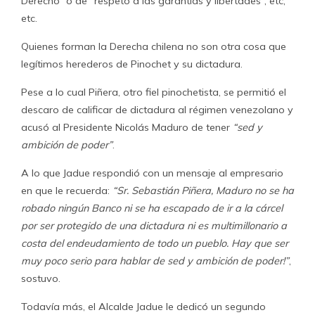
Derecho” o de “respeto a las garantías y libertades”, etc,
etc.
Quienes forman la Derecha chilena no son otra cosa que
legítimos herederos de Pinochet y su dictadura.
Pese a lo cual Piñera, otro fiel pinochetista, se permitió el
descaro de calificar de dictadura al régimen venezolano y
acusó al Presidente Nicolás Maduro de tener
“sed y
ambición de poder”
.
A lo que Jadue respondió con un mensaje al empresario
en que le recuerda:
“Sr. Sebastián Piñera, Maduro no se ha
robado ningún Banco ni se ha escapado de ir a la cárcel
por ser protegido de una dictadura ni es multimillonario a
costa del endeudamiento de todo un pueblo. Hay que ser
muy poco serio para hablar de sed y ambición de poder!”
,
sostuvo.
Todavía más, el Alcalde Jadue le dedicó un segundo