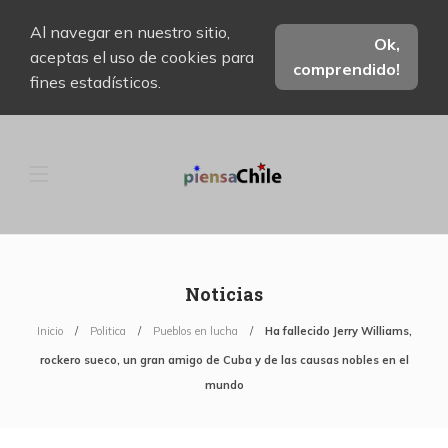
Al navegar en nuestro sitio,
Ok,
aceptas el uso de cookies para
comprendido!
fines estadísticos.
Noticias
Inicio
Politica
Pueblos en lucha
Ha fallecido Jerry Williams,
rockero sueco, un gran amigo de Cuba y de las causas nobles en el
mundo