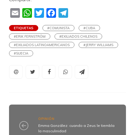
Email
WhatsApp
Twitter
Facebook
Telegram
ETIQUETAS
#COMUNISTA
#CUBA
#ERIK FERNSTRÖM
#EXILIADOS CHILENOS
#EXILIADOS LATINOAMERICANOS
#JERRY WILLIAMS
#SUECIA
OPINIÓN
Emma González: cuando a Zeus le tiembla
la masculinidad