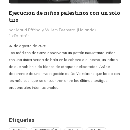
Ejecución de niños palestinos con un solo
tiro
por Maud Effting y Willem Feenstra (Holanda)
1 día atrás
07 de agosto de 2026
Los médicos de Gaza observaron un patrón inquietante: niños
con una única herida de bala en la cabeza o el pecho, un indicio
P
de que habían sido blanco de ataques deliberados. Así se
n
desprende de una investigación de De Volkskrant, que habló con
l
los médicos, que se encuentran entre los últimos testigos
c
presenciales internacionales.
d
Etiquetas
#CHILE
#CORRUPCIÓN
#CUBA
#EE.UU.