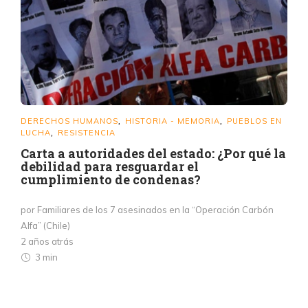
DERECHOS HUMANOS
HISTORIA - MEMORIA
PUEBLOS EN
,
,
LUCHA
RESISTENCIA
,
Carta a autoridades del estado: ¿Por qué la
debilidad para resguardar el
cumplimiento de condenas?
por Familiares de los 7 asesinados en la “Operación Carbón
Alfa” (Chile)
2 años atrás
3 min