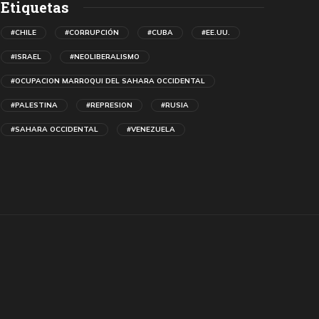
Etiquetas
#CHILE
#CORRUPCIÓN
#CUBA
#EE.UU.
#ISRAEL
#NEOLIBERALISMO
#OCUPACION MARROQUI DEL SAHARA OCCIDENTAL
#PALESTINA
#REPRESION
#RUSIA
#SAHARA OCCIDENTAL
#VENEZUELA