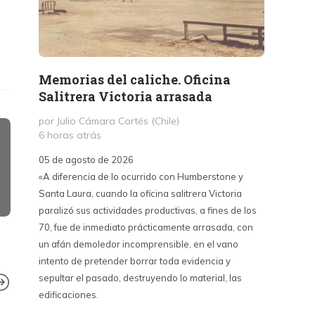
Memorias del caliche. Oficina
Presi
Salitrera Victoria arrasada
expr
exigi
por Julio Cámara Cortés (Chile)
civil
6 horas atrás
por Pr
05 de agosto de 2026
1 día a
«A diferencia de lo ocurrido con Humberstone y
Santa Laura, cuando la oficina salitrera Victoria
03 de a
paralizó sus actividades productivas, a fines de los
“Vine p
70, fue de inmediato prácticamente arrasada, con
con Cub
un afán demoledor incomprensible, en el vano
un lanz
intento de pretender borrar toda evidencia y
alternat
sepultar el pasado, destruyendo lo material, las
Unidos,
edificaciones.
un diál
iguales