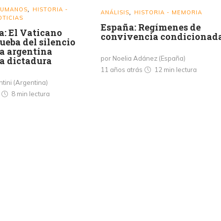
HUMANOS
HISTORIA -
,
ANÁLISIS
HISTORIA - MEMORIA
,
OTICIAS
España: Regímenes de
a: El Vaticano
convivencia condicionad
ueba del silencio
ia argentina
por Noelia Adánez (España)
a dictadura
11 años atrás
12 min
lectura
ntini (Argentina)
s
8 min
lectura