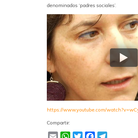
denominados ‘padres sociales’.
https://www.youtube.com/watch?v=wC
Compartir:
Email
WhatsApp
Twitter
Faceboo
Teleg