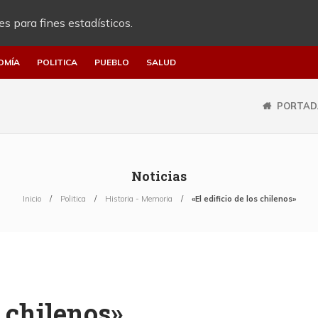
es para fines estadísticos.
OMÍA
POLITICA
PUEBLO
SALUD
PORTAD
Noticias
Inicio
Politica
Historia - Memoria
«El edificio de los chilenos»
s chilenos»