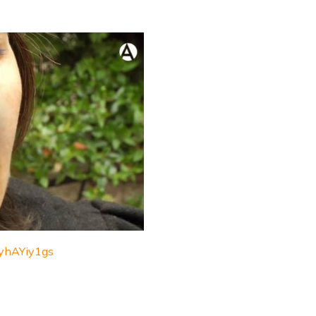
yhAYiy1gs
k
ram