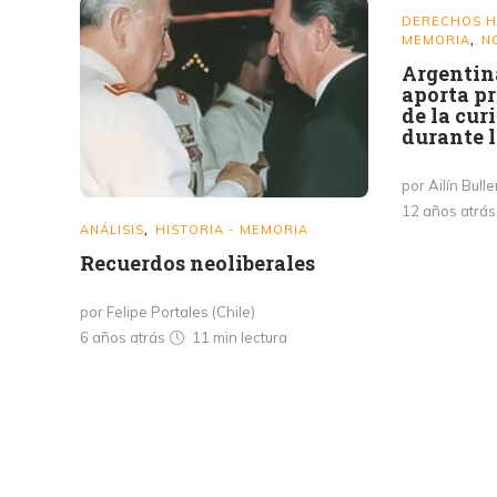
DERECHOS 
MEMORIA
N
,
Argentin
aporta pr
de la cur
durante l
por Ailín Bulle
12 años atrá
ANÁLISIS
HISTORIA - MEMORIA
,
Recuerdos neoliberales
por Felipe Portales (Chile)
6 años atrás
11 min
lectura