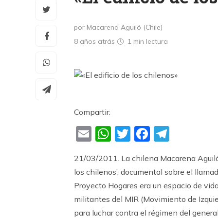
por Macarena Aguiló (Chile)
8 años atrás
1 min
lectura
Compartir:
Email
WhatsApp
Twitter
Faceboo
Teleg
21/03/2011. La chilena Macarena Aguiló n
los chilenos’, documental sobre el llama
Proyecto Hogares era un espacio de vida
militantes del MIR (Movimiento de Izquie
para luchar contra el régimen del general