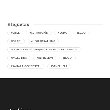
Etiquetas
#CHILE
#CORRUPCIÓN
#CUBA
#EE.UU.
#ISRAEL
#NEOLIBERALISMO
#OCUPACION MARROQUI DEL SAHARA OCCIDENTAL
#PALESTINA
#REPRESION
#RUSIA
#SAHARA OCCIDENTAL
#VENEZUELA
Ejecución de niños palestinos con un solo
tiro
por Maud Effting y Willem Feenstra (Holanda)
1 día atrás
07 de agosto de 2026
Los médicos de Gaza observaron un patrón inquietante: niños