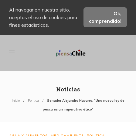
Al navegar en nuestro sitio,
Ok,
aceptas el uso de cookies para
comprendido!
fines estadísticos.
Noticias
Inicio
Politica
Senador Alejandro Navarro: “Una nueva ley de
pesca es un imperativo ético”
AGUA Y ALIMENTOS
MEDIOAMBIENTE
POLITICA
,
,