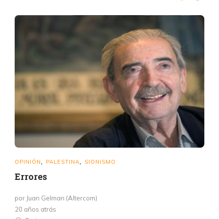
OPINIÓN
PALESTINA
SIONISMO
,
,
Errores
por Juan Gelman (Altercom)
20 años atrás