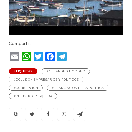
Compartir:
Email
WhatsApp
Twitter
Facebook
Telegram
ETIQUETAS
#ALEJANDRO NAVARRO
#COLUSION EMPRESARIOS Y POLITICOS
#CORRUPCIÓN
#FINANCIACION DE LA POLITICA
#INDUSTRIA PESQUERA