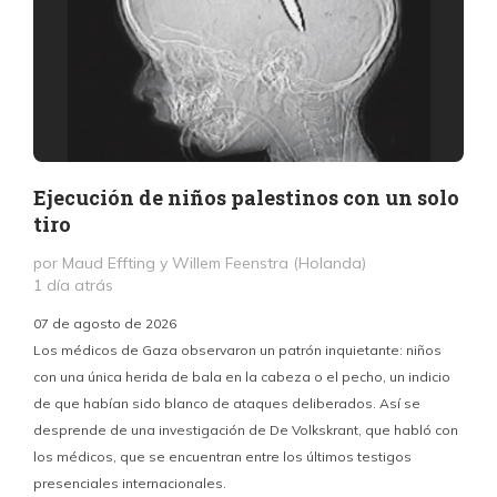
Ejecución de niños palestinos con un solo
tiro
por Maud Effting y Willem Feenstra (Holanda)
1 día atrás
07 de agosto de 2026
Los médicos de Gaza observaron un patrón inquietante: niños
con una única herida de bala en la cabeza o el pecho, un indicio
P
de que habían sido blanco de ataques deliberados. Así se
n
desprende de una investigación de De Volkskrant, que habló con
l
los médicos, que se encuentran entre los últimos testigos
c
presenciales internacionales.
d