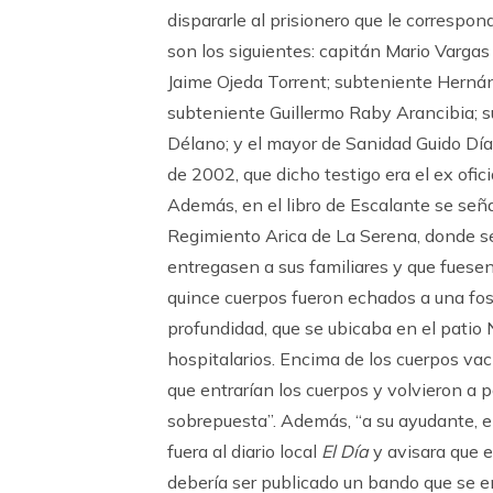
dispararle al prisionero que le correspon
son los siguientes: capitán Mario Vargas
Jaime Ojeda Torrent; subteniente Hern
subteniente Guillermo Raby Arancibia; su
Délano; y el mayor de Sanidad Guido Díaz
de 2002, que dicho testigo era el ex ofic
Además, en el libro de Escalante se señ
Regimiento Arica de La Serena, donde se
entregasen a sus familiares y que fuese
quince cuerpos fueron echados a una fos
profundidad, que se ubicaba en el patio
hospitalarios. Encima de los cuerpos vac
que entrarían los cuerpos y volvieron a 
sobrepuesta”. Además, “a su ayudante, e
fuera al diario local
El Día
y avisara que e
debería ser publicado un bando que se en