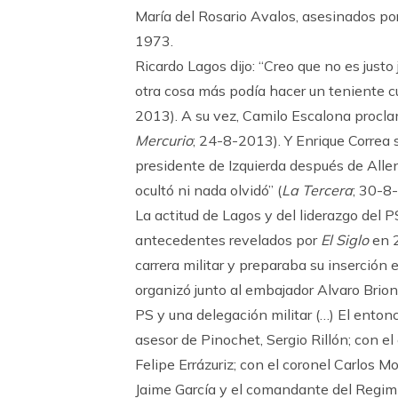
María del Rosario Avalos, asesinados po
1973.
Ricardo Lagos dijo: “Creo que no es justo
otra cosa más podía hacer un teniente cu
2013). A su vez, Camilo Escalona procla
Mercurio
; 24-8-2013). Y Enrique Correa 
presidente de Izquierda después de Alle
ocultó ni nada olvidó” (
La Tercera
; 30-8
La actitud de Lagos y del liderazgo del
antecedentes revelados por
El Siglo
en 2
carrera militar y preparaba su inserción
organizó junto al embajador Alvaro Brion
PS y una delegación militar (…) El enton
asesor de Pinochet, Sergio Rillón; con el
Felipe Errázuriz; con el coronel Carlos M
Jaime García y el comandante del Regimie