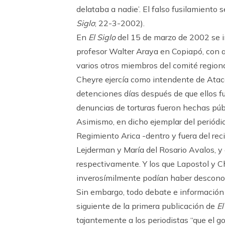
delataba a nadie’. El falso fusilamiento 
Siglo
; 22-3-2002).
En
El Siglo
del 15 de marzo de 2002 se in
profesor Walter Araya en Copiapó, con a
varios otros miembros del comité region
Cheyre ejercía como intendente de Atac
detenciones días después de que ellos fu
denuncias de torturas fueron hechas pú
Asimismo, en dicho ejemplar del periódic
Regimiento Arica -dentro y fuera del r
Lejderman y María del Rosario Avalos, y 
respectivamente. Y los que Lapostol y Che
inverosímilmente podían haber descono
Sin embargo, todo debate e información 
siguiente de la primera publicación de
El
tajantemente a los periodistas “que el g