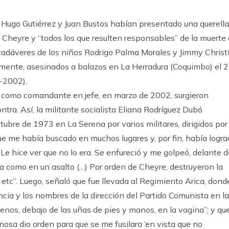
 Hugo Gutiérrez y Juan Bustos habían presentado una querella
o Cheyre y “todos los que resulten responsables” de la muerte 
 cadáveres de los niños Rodrigo Palma Morales y Jimmy Christ
amente, asesinados a balazos en La Herradura (Coquimbo) el 
-2002).
o como comandante en jefe, en marzo de 2002, surgieron
ra. Así, la militante socialista Eliana Rodríguez Dubó
tubre de 1973 en La Serena por varios militares, dirigidos por
e me había buscado en muchos lugares y, por fin, había logra
e hice ver que no lo era. Se enfureció y me golpeó, delante d
asa como en un asalto (…) Por orden de Cheyre, destruyeron la
 etc”. Luego, señaló que fue llevada al Regimiento Arica, dond
ancia y los nombres de la dirección del Partido Comunista en la
senos, debajo de las uñas de pies y manos, en la vagina”; y qu
osa dio orden para que se me fusilara ‘en vista que no