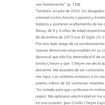
‘por fusilamiento’” (p. 138).
También, en julio de 2001, los abogados
criminal contra Ariosto Lapostol y Emili
balazos y posterior ocultamiento de los
Bossy, de 8 y 9 años de edad respectiv
de diciembre de 1973 (ver
El Siglo
; 15-3
Por otro lado, luego de su nombramient
nuevas denuncias responsables en su cont
denunció que ella fue detenida el 6 de oc
Emilio Cheyre y que “Cheyre me decía qu
ubicarme. Me acusaba de ser comunista. L
mis hijos. Los militares entraron a mi c
puerta, vidrios de las ventanas, muebles,
“fui violada para que confesara mi milit
región. Me aplicaron electricidad en los 
en una ocasión “Juan Emilio Cheyre Espin