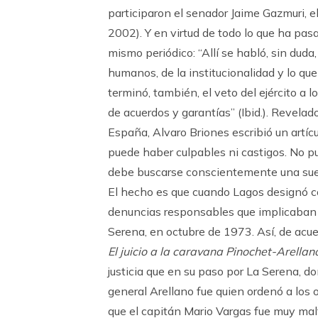
participaron el senador Jaime Gazmuri, e
2002). Y en virtud de todo lo que ha pas
mismo periódico: “Allí se habló, sin duda
humanos, de la institucionalidad y lo que
terminó, también, el veto del ejército a l
de acuerdos y garantías” (Ibid.). Revel
España, Alvaro Briones escribió un artíc
puede haber culpables ni castigos. No pu
debe buscarse conscientemente una suer
El hecho es que cuando Lagos designó co
denuncias responsables que implicaban a
Serena, en octubre de 1973. Así, de acuer
El juicio a la caravana Pinochet-Arellan
justicia que en su paso por La Serena, do
general Arellano fue quien ordenó a los o
que el capitán Mario Vargas fue muy malt