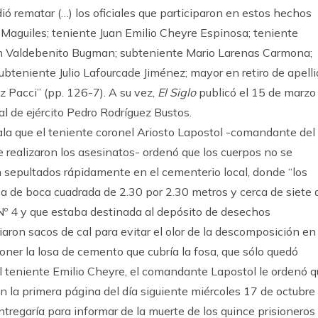
dió rematar (…) los oficiales que participaron en estos hechos
 Maguiles; teniente Juan Emilio Cheyre Espinosa; teniente
án Valdebenito Bugman; subteniente Mario Larenas Carmona;
bteniente Julio Lafourcade Jiménez; mayor en retiro de apell
 Pacci” (pp. 126-7). A su vez,
El Siglo
publicó el 15 de marzo
ial de ejército Pedro Rodríguez Bustos.
ala que el teniente coronel Ariosto Lapostol -comandante del
 realizaron los asesinatos- ordenó que los cuerpos no se
n sepultados rápidamente en el cementerio local, donde “los
a de boca cuadrada de 2.30 por 2.30 metros y cerca de siete 
 Nº 4 y que estaba destinada al depósito de desechos
iaron sacos de cal para evitar el olor de la descomposición en
poner la losa de cemento que cubría la fosa, que sólo quedó
l teniente Emilio Cheyre, el comandante Lapostol le ordenó q
n la primera página del día siguiente miércoles 17 de octubre
tregaría para informar de la muerte de los quince prisioneros