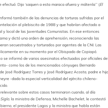
se efectuó. Dijo ‘saquen a esta maraca afuera y mátenla’” (
El
formó también de las denuncias de torturas sufridas por el
ntelación al plebiscito de 1988 y que habrían afectado a
al y local de las Juventudes Comunistas. En ese entonces
ama y dictó una orden de aprehensión, reconociendo las
eran secuestrados y torturados por agentes de la CNI. Las
blicamente en su momento por el Obispado de Copiapó.
o se informó de varios asesinatos efectuados por oficiales de
ecinto- como los de los mencionados cónyuges Bernardo
de José Rodríguez Torres y José Rodríguez Acosta, padre e hij
yre -dada la especial verticalidad del ejército chileno-
cido.
relevante sobre estos casos terminaron cuando, al día
 Siglo
, la ministra de Defensa, Michelle Bachelet, le contestó
obierno, el presidente Lagos y la ministra que habla están