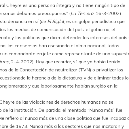
al Cheyre es una persona íntegra y no tiene ningún tipo de
 personas debamos preocuparnos” (
La Tercera
; 16-3-2002).
esta denuncia en sí (de
El Siglo
), es un golpe periodístico que
dos los medios de comunicación del país, el gobierno, el
ito y los políticos que dicen defender los intereses del país 
rma, los consensos han asesinado el alma nacional, todos
en un comandante en jefe como representante de una supuest
irme
; 2-4-2002). Hay que recordar, sí, que ya había tenido
rnos de la Concertación de neutralizar (TVN) o privatizar los
cuestionado la herencia de la dictadura; y de eliminar todos lo
conglomerado y que laboriosamente habían surgido en la
 Cheyre de las violaciones de derechos humanos no se
o de la institución. De partida, el mentado “Nunca más” fue
 refiero al nunca más de una clase política que fue incapaz 
embre de 1973. Nunca más a los sectores que nos incitaron y