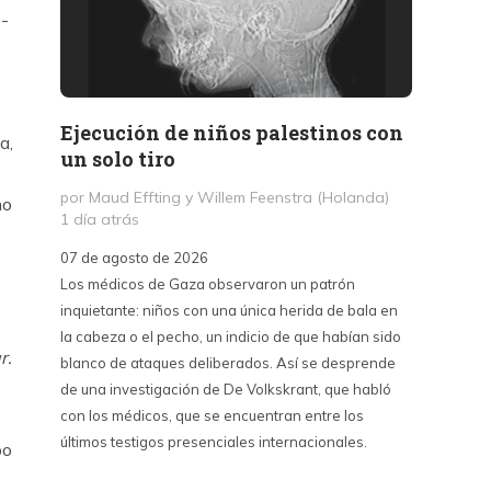
3-
Ejecución de niños palestinos con
Peter
a,
un solo tiro
reuni
mant
por Maud Effting y Willem Feenstra (Holanda)
no
1 día atrás
por Fél
2 días 
07 de agosto de 2026
Los médicos de Gaza observaron un patrón
07 de a
inquietante: niños con una única herida de bala en
Peter T
la cabeza o el pecho, un indicio de que habían sido
confere
r.
blanco de ataques deliberados. Así se desprende
Chile. S
de una investigación de De Volkskrant, que habló
del nue
con los médicos, que se encuentran entre los
combina 
últimos testigos presenciales internacionales.
datos, 
po
estraté