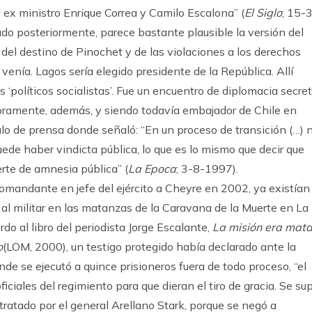
l ex ministro Enrique Correa y Camilo Escalona” (
El Siglo
; 15-
ado posteriormente, parece bastante plausible la versión del
, del destino de Pinochet y de las violaciones a los derechos
 venía. Lagos sería elegido presidente de la República. Allí
os ‘políticos socialistas’. Fue un encuentro de diplomacia secret
adoramente, además, y siendo todavía embajador de Chile en
ulo de prensa donde señaló: “En un proceso de transición (…) 
ede haber vindicta pública, lo que es lo mismo que decir que
te de amnesia pública” (
La Epoca
; 3-8-1997).
mandante en jefe del ejército a Cheyre en 2002, ya existían
l militar en las matanzas de la Caravana de la Muerte en La
do al libro del periodista Jorge Escalante,
La misión era mata
o
(LOM, 2000), un testigo protegido había declarado ante la
nde se ejecutó a quince prisioneros fuera de todo proceso, “el
ficiales del regimiento para que dieran el tiro de gracia. Se su
ratado por el general Arellano Stark, porque se negó a