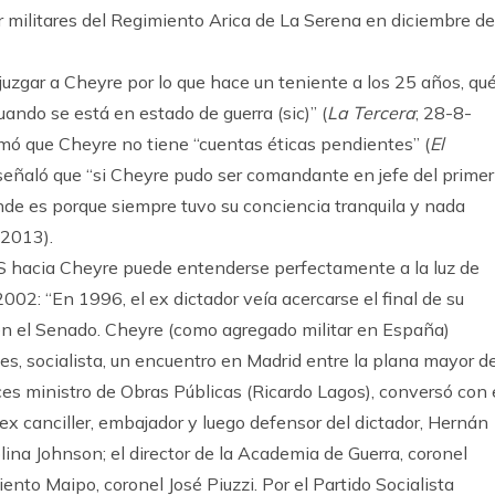
r militares del Regimiento Arica de La Serena en diciembre de
 juzgar a Cheyre por lo que hace un teniente a los 25 años, qu
ando se está en estado de guerra (sic)” (
La Tercera
; 28-8-
mó que Cheyre no tiene “cuentas éticas pendientes” (
El
señaló que “si Cheyre pudo ser comandante en jefe del primer
nde es porque siempre tuvo su conciencia tranquila y nada
-2013).
 PS hacia Cheyre puede entenderse perfectamente a la luz de
002: “En 1996, el ex dictador veía acercarse el final de su
 en el Senado. Cheyre (como agregado militar en España)
es, socialista, un encuentro en Madrid entre la plana mayor de
ces ministro de Obras Públicas (Ricardo Lagos), conversó con 
 ex canciller, embajador y luego defensor del dictador, Hernán
olina Johnson; el director de la Academia de Guerra, coronel
nto Maipo, coronel José Piuzzi. Por el Partido Socialista