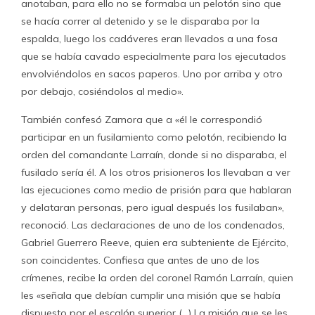
anotaban, para ello no se formaba un pelotón sino que
se hacía correr al detenido y se le disparaba por la
espalda, luego los cadáveres eran llevados a una fosa
que se había cavado especialmente para los ejecutados
envolviéndolos en sacos paperos. Uno por arriba y otro
por debajo, cosiéndolos al medio».
También confesó Zamora que a «él le correspondió
participar en un fusilamiento como pelotón, recibiendo la
orden del comandante Larraín, donde si no disparaba, el
fusilado sería él. A los otros prisioneros los llevaban a ver
las ejecuciones como medio de prisión para que hablaran
y delataran personas, pero igual después los fusilaban»,
reconoció. Las declaraciones de uno de los condenados,
Gabriel Guerrero Reeve, quien era subteniente de Ejército,
son coincidentes. Confiesa que antes de uno de los
crímenes, recibe la orden del coronel Ramón Larraín, quien
les «señala que debían cumplir una misión que se había
dispuesto por el escalón superior (…) La misión que se les