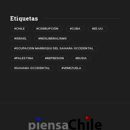
Etiquetas
#CHILE
#CORRUPCIÓN
#CUBA
#EE.UU.
#ISRAEL
#NEOLIBERALISMO
#OCUPACION MARROQUI DEL SAHARA OCCIDENTAL
#PALESTINA
#REPRESION
#RUSIA
#SAHARA OCCIDENTAL
#VENEZUELA