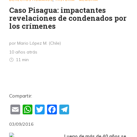
Caso Pisagua: impactantes
revelaciones de condenados por
los crímenes
por Mario López M. (Chile)
10 años atrás
11 min
Compartir:
Email
WhatsApp
Twitter
Facebook
Telegram
03/09/2016
Luego de más de 40 años se