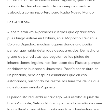
a Cambio21 el periodista Mario Aguilera, quien fuera
testigo del descubrimiento de los cuerpos mientras
trabajaba como reportero para Radio Nuevo Mundo.
Los «Plutos»
«Esos fueron «mis» primeros cuerpos que aparecieron,
pues luego estuve en Chihuio, en el Mapocho, Peldehue,
Colonia Dignidad, muchos lugares donde uno podía
pensar que había detenidos desaparecidos. De hecho al
grupo de periodistas que seguíamos las pistas de
inhumaciones ilegales, nos llamaban «los Plutos», porque
andábamos buscando «huesitos». Podría sonar duro en
un principio, pero después asumimos que en eso
estábamos, buscando los restos, los huesitos de los que
no estaban», señala Aguilera.
El periodista recuerda el hallazgo: «Allí estaba el juez de
Pozo Almonte, Nelson Muñoz, que tuvo la osadía de creer
lo que llegó a sus oídos, había una fosa clandestina, era