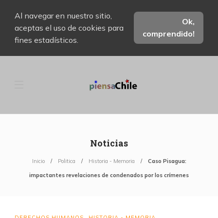
Al navegar en nuestro sitio,
Ok,
aceptas el uso de cookies para
comprendido!
fines estadísticos.
Noticias
Inicio
Politica
Historia - Memoria
Caso Pisagua:
impactantes revelaciones de condenados por los crímenes
DERECHOS HUMANOS
HISTORIA - MEMORIA
,