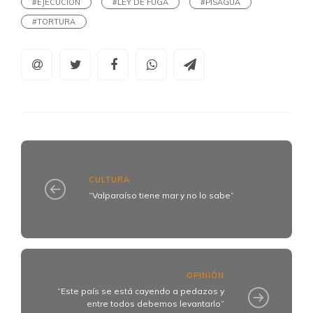
#EJECUCION
#LEY DE FUGA
#PISAGUA
#TORTURA
CULTURA
“Valparaíso tiene mar y no lo sabe”
OPINIÓN
“Este país se está cayendo a pedazos y
entre todos debemos levantarlo”