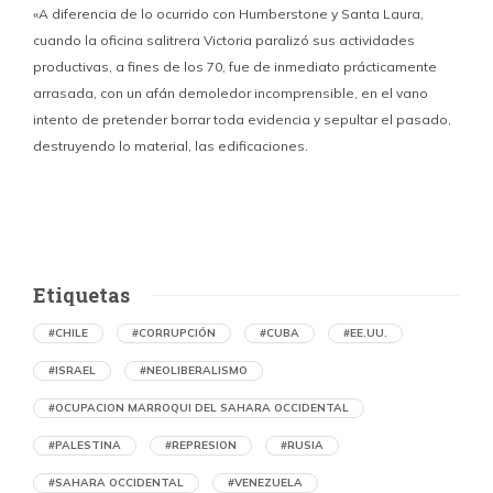
«A diferencia de lo ocurrido con Humberstone y Santa Laura,
cuando la oficina salitrera Victoria paralizó sus actividades
productivas, a fines de los 70, fue de inmediato prácticamente
p
arrasada, con un afán demoledor incomprensible, en el vano
m
intento de pretender borrar toda evidencia y sepultar el pasado,
destruyendo lo material, las edificaciones.
u
d
Etiquetas
#CHILE
#CORRUPCIÓN
#CUBA
#EE.UU.
#ISRAEL
#NEOLIBERALISMO
#OCUPACION MARROQUI DEL SAHARA OCCIDENTAL
#PALESTINA
#REPRESION
#RUSIA
#SAHARA OCCIDENTAL
#VENEZUELA