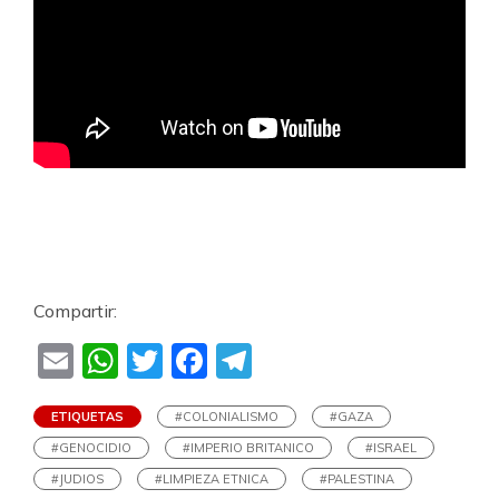
Compartir:
Email
WhatsApp
Twitter
Facebook
Telegram
ETIQUETAS
#COLONIALISMO
#GAZA
#GENOCIDIO
#IMPERIO BRITANICO
#ISRAEL
#JUDIOS
#LIMPIEZA ETNICA
#PALESTINA