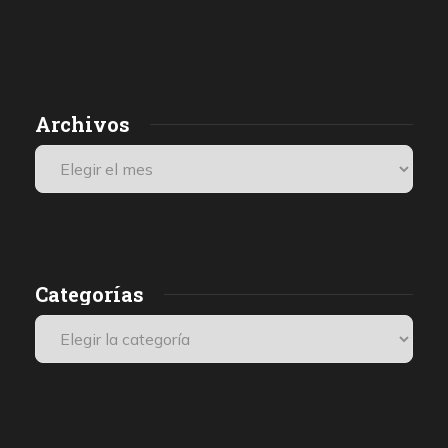
por Maud Effting y Willem Feenstra (Holanda)
2 días atrás
07 de agosto de 2026
Los médicos de Gaza observaron un patrón inquietante: niños
Archivos
con una única herida de bala en la cabeza o el pecho, un indicio
de que habían sido blanco de ataques deliberados. Así se
desprende de una investigación de De Volkskrant, que habló con
r
los médicos, que se encuentran entre los últimos testigos
presenciales internacionales.
Categorías