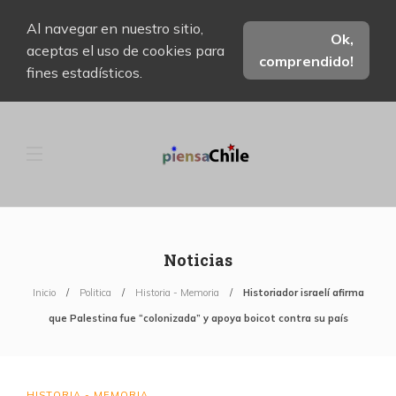
Al navegar en nuestro sitio,
Ok,
aceptas el uso de cookies para
comprendido!
fines estadísticos.
Noticias
Inicio
Politica
Historia - Memoria
Historiador israelí afirma
que Palestina fue “colonizada” y apoya boicot contra su país
HISTORIA - MEMORIA