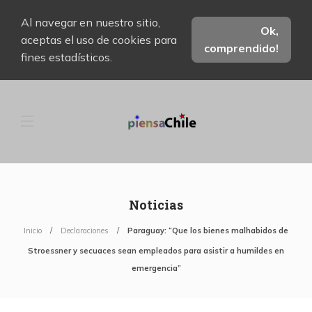
Al navegar en nuestro sitio,
Ok,
aceptas el uso de cookies para
comprendido!
fines estadísticos.
Noticias
Inicio
Declaraciones
Paraguay: “Que los bienes malhabidos de
Stroessner y secuaces sean empleados para asistir a humildes en
emergencia”