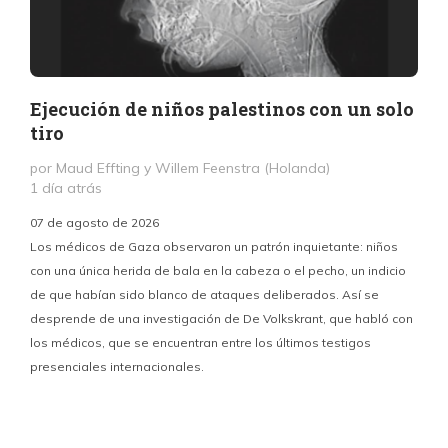
Ejecución de niños palestinos con un solo
tiro
por Maud Effting y Willem Feenstra (Holanda)
1 día atrás
07 de agosto de 2026
Los médicos de Gaza observaron un patrón inquietante: niños
con una única herida de bala en la cabeza o el pecho, un indicio
P
de que habían sido blanco de ataques deliberados. Así se
n
desprende de una investigación de De Volkskrant, que habló con
l
los médicos, que se encuentran entre los últimos testigos
c
presenciales internacionales.
d