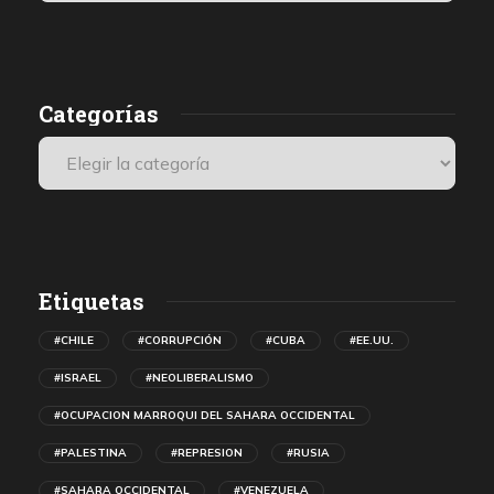
los médicos, que se encuentran entre los últimos testigos
presenciales internacionales.
Categorías
Etiquetas
#CHILE
#CORRUPCIÓN
#CUBA
#EE.UU.
#ISRAEL
#NEOLIBERALISMO
#OCUPACION MARROQUI DEL SAHARA OCCIDENTAL
#PALESTINA
#REPRESION
#RUSIA
#SAHARA OCCIDENTAL
#VENEZUELA