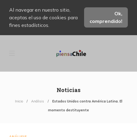
Al navegar en nuestro sitio,
Ok,
aceptas el uso de cookies para
comprendido!
fines estadísticos.
Noticias
Inicio
Análisis
Estados Unidos contra América Latina. El
momento destituyente
ANÁLISIS