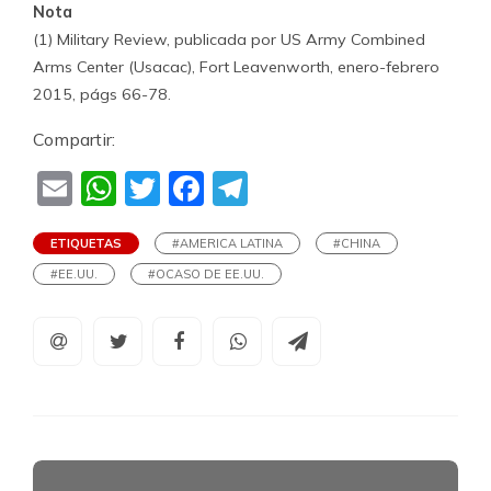
Nota
(1) Military Review, publicada por US Army Combined
Arms Center (Usacac), Fort Leavenworth, enero-febrero
2015, págs 66-78.
Compartir:
Email
WhatsApp
Twitter
Facebook
Telegram
ETIQUETAS
#AMERICA LATINA
#CHINA
#EE.UU.
#OCASO DE EE.UU.