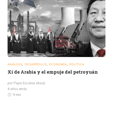
ANÁLISIS
DESARROLLO
ECONOMÍA
POLITICA
,
,
,
Xi de Arabia y el empuje del petroyuán
por Pepe Escobar (Asia)
4 años atrás
9 min