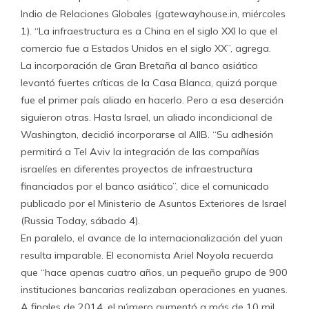
Indio de Relaciones Globales (gatewayhouse.in, miércoles
1). “La infraestructura es a China en el siglo XXI lo que el
comercio fue a Estados Unidos en el siglo XX”, agrega.
La incorporación de Gran Bretaña al banco asiático
levantó fuertes críticas de la Casa Blanca, quizá porque
fue el primer país aliado en hacerlo. Pero a esa deserción
siguieron otras. Hasta Israel, un aliado incondicional de
Washington, decidió incorporarse al AIIB. “Su adhesión
permitirá a Tel Aviv la integración de las compañías
israelíes en diferentes proyectos de infraestructura
financiados por el banco asiático”, dice el comunicado
publicado por el Ministerio de Asuntos Exteriores de Israel
(Russia Today, sábado 4).
En paralelo, el avance de la internacionalización del yuan
resulta imparable. El economista Ariel Noyola recuerda
que “hace apenas cuatro años, un pequeño grupo de 900
instituciones bancarias realizaban operaciones en yuanes.
A finales de 2014, el número aumentó a más de 10 mil