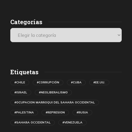
de autonomía para el Sáhara Occidental.
Categorías
Etiquetas
#CHILE
#CORRUPCIÓN
#CUBA
#EE.UU.
#ISRAEL
#NEOLIBERALISMO
#OCUPACION MARROQUI DEL SAHARA OCCIDENTAL
#PALESTINA
#REPRESION
#RUSIA
#SAHARA OCCIDENTAL
#VENEZUELA