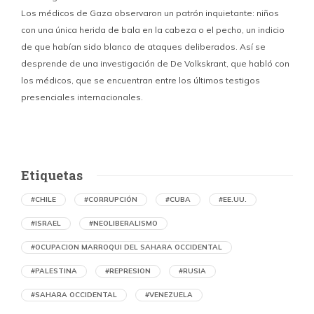
Los médicos de Gaza observaron un patrón inquietante: niños
con una única herida de bala en la cabeza o el pecho, un indicio
P
de que habían sido blanco de ataques deliberados. Así se
n
desprende de una investigación de De Volkskrant, que habló con
l
los médicos, que se encuentran entre los últimos testigos
c
presenciales internacionales.
d
Etiquetas
#CHILE
#CORRUPCIÓN
#CUBA
#EE.UU.
#ISRAEL
#NEOLIBERALISMO
#OCUPACION MARROQUI DEL SAHARA OCCIDENTAL
#PALESTINA
#REPRESION
#RUSIA
#SAHARA OCCIDENTAL
#VENEZUELA
Ejecución de niños palestinos con un solo