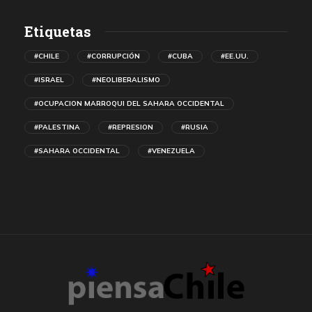
Etiquetas
#CHILE
#CORRUPCIÓN
#CUBA
#EE.UU.
#ISRAEL
#NEOLIBERALISMO
#OCUPACION MARROQUI DEL SAHARA OCCIDENTAL
#PALESTINA
#REPRESION
#RUSIA
#SAHARA OCCIDENTAL
#VENEZUELA