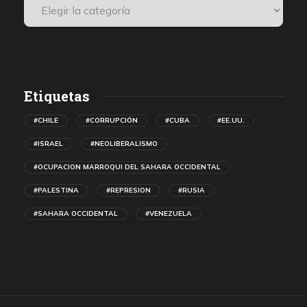
Etiquetas
#CHILE
#CORRUPCIÓN
#CUBA
#EE.UU.
#ISRAEL
#NEOLIBERALISMO
#OCUPACION MARROQUI DEL SAHARA OCCIDENTAL
#PALESTINA
#REPRESION
#RUSIA
#SAHARA OCCIDENTAL
#VENEZUELA