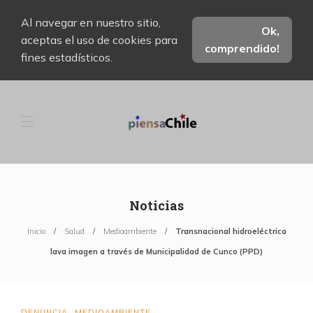
Al navegar en nuestro sitio,
Ok,
aceptas el uso de cookies para
comprendido!
fines estadísticos.
Noticias
Inicio
Salud
Medioambiente
Transnacional hidroeléctrica
lava imagen a través de Municipalidad de Cunco (PPD)
DENUNCIA
MEDIOAMBIENTE
,