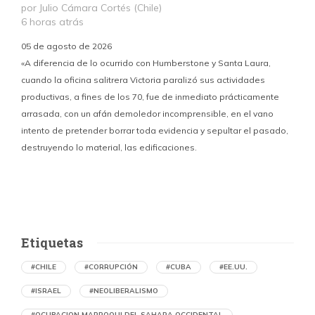
por Julio Cámara Cortés (Chile)
6 horas atrás
05 de agosto de 2026
«A diferencia de lo ocurrido con Humberstone y Santa Laura,
cuando la oficina salitrera Victoria paralizó sus actividades
productivas, a fines de los 70, fue de inmediato prácticamente
p
arrasada, con un afán demoledor incomprensible, en el vano
m
intento de pretender borrar toda evidencia y sepultar el pasado,
destruyendo lo material, las edificaciones.
u
d
Etiquetas
#CHILE
#CORRUPCIÓN
#CUBA
#EE.UU.
#ISRAEL
#NEOLIBERALISMO
#OCUPACION MARROQUI DEL SAHARA OCCIDENTAL