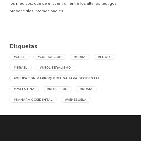
los médicos, que se encuentran entre los últimos testigos
c
presenciales internacionales.
d
Etiquetas
#CHILE
#CORRUPCIÓN
#CUBA
#EE.UU.
#ISRAEL
#NEOLIBERALISMO
#OCUPACION MARROQUI DEL SAHARA OCCIDENTAL
#PALESTINA
#REPRESION
#RUSIA
#SAHARA OCCIDENTAL
#VENEZUELA
Ejecución de niños palestinos con un solo
tiro
por Maud Effting y Willem Feenstra (Holanda)
1 día atrás
07 de agosto de 2026