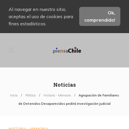
Al navegar en nuestro sitio,
Ok,
aceptas el uso de cookies para
comprendido!
fines estadísticos.
Noticias
Inicio
Politica
Historia - Memoria
Agrupación de Familiares
de Detenidos Desaparecidos pedirá investigación judicial
HISTORIA - MEMORIA