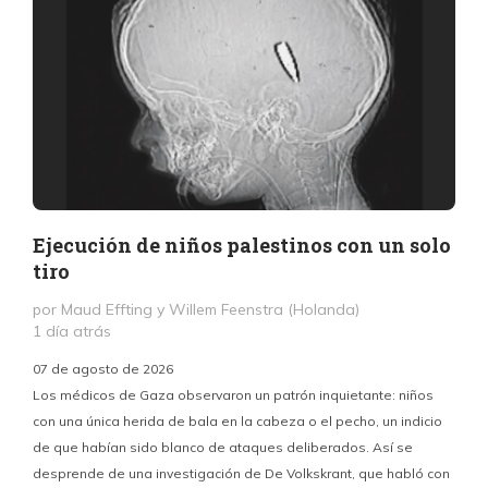
Ejecución de niños palestinos con un solo
tiro
por Maud Effting y Willem Feenstra (Holanda)
1 día atrás
07 de agosto de 2026
Los médicos de Gaza observaron un patrón inquietante: niños
con una única herida de bala en la cabeza o el pecho, un indicio
P
de que habían sido blanco de ataques deliberados. Así se
n
desprende de una investigación de De Volkskrant, que habló con
l