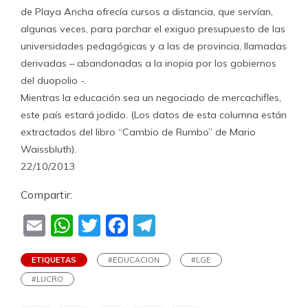
de Playa Ancha ofrecía cursos a distancia, que servían,
algunas veces, para parchar el exiguo presupuesto de las
universidades pedagógicas y a las de provincia, llamadas
derivadas – abandonadas a la inopia por los gobiernos
del duopolio -.
Mientras la educación sea un negociado de mercachifles,
este país estará jodido. (Los datos de esta columna están
extractados del libro “Cambio de Rumbo” de Mario
Waissbluth).
22/10/2013
Compartir:
Email
WhatsApp
Twitter
Facebook
Telegram
ETIQUETAS
#EDUCACION
#LGE
#LUCRO