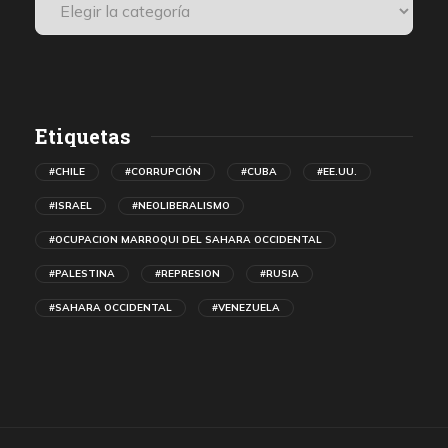
Etiquetas
#CHILE
#CORRUPCIÓN
#CUBA
#EE.UU.
#ISRAEL
#NEOLIBERALISMO
#OCUPACION MARROQUI DEL SAHARA OCCIDENTAL
#PALESTINA
#REPRESION
#RUSIA
#SAHARA OCCIDENTAL
#VENEZUELA