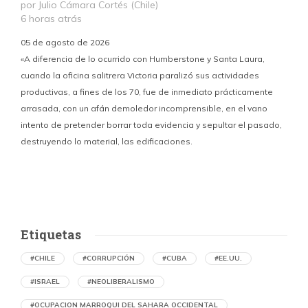
por Julio Cámara Cortés (Chile)
6 horas atrás
05 de agosto de 2026
«A diferencia de lo ocurrido con Humberstone y Santa Laura,
cuando la oficina salitrera Victoria paralizó sus actividades
productivas, a fines de los 70, fue de inmediato prácticamente
p
arrasada, con un afán demoledor incomprensible, en el vano
m
intento de pretender borrar toda evidencia y sepultar el pasado,
destruyendo lo material, las edificaciones.
u
d
Etiquetas
#CHILE
#CORRUPCIÓN
#CUBA
#EE.UU.
#ISRAEL
#NEOLIBERALISMO
#OCUPACION MARROQUI DEL SAHARA OCCIDENTAL