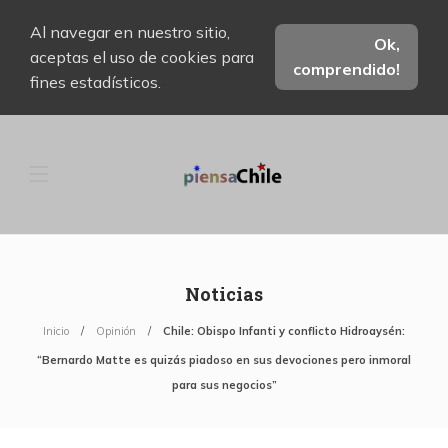
Al navegar en nuestro sitio,
Ok,
aceptas el uso de cookies para
comprendido!
fines estadísticos.
Noticias
Inicio
Opinión
Chile: Obispo Infanti y conflicto Hidroaysén:
“Bernardo Matte es quizás piadoso en sus devociones pero inmoral
para sus negocios”