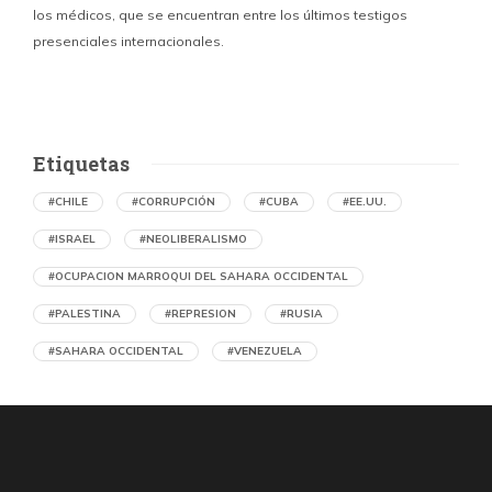
los médicos, que se encuentran entre los últimos testigos
c
presenciales internacionales.
d
Etiquetas
#CHILE
#CORRUPCIÓN
#CUBA
#EE.UU.
#ISRAEL
#NEOLIBERALISMO
#OCUPACION MARROQUI DEL SAHARA OCCIDENTAL
#PALESTINA
#REPRESION
#RUSIA
#SAHARA OCCIDENTAL
#VENEZUELA
Ejecución de niños palestinos con un solo
tiro
por Maud Effting y Willem Feenstra (Holanda)
1 día atrás