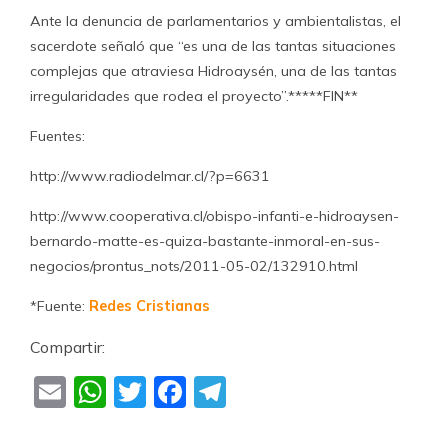
Ante la denuncia de parlamentarios y ambientalistas, el
sacerdote señaló que “es una de las tantas situaciones
complejas que atraviesa Hidroaysén, una de las tantas
irregularidades que rodea el proyecto”.*****FIN**
Fuentes:
http://www.radiodelmar.cl/?p=6631
http://www.cooperativa.cl/obispo-infanti-e-hidroaysen-
bernardo-matte-es-quiza-bastante-inmoral-en-sus-
negocios/prontus_nots/2011-05-02/132910.html
*Fuente:
Redes Cristianas
Compartir:
Email
WhatsApp
Twitter
Facebook
Telegram