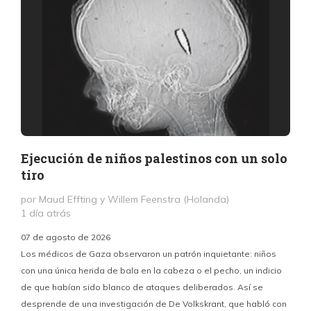
Ejecución de niños palestinos con un solo
tiro
por Maud Effting y Willem Feenstra (Holanda)
1 día atrás
07 de agosto de 2026
Los médicos de Gaza observaron un patrón inquietante: niños
con una única herida de bala en la cabeza o el pecho, un indicio
P
de que habían sido blanco de ataques deliberados. Así se
n
desprende de una investigación de De Volkskrant, que habló con
l