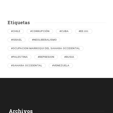
Etiquetas
#CHILE
#CORRUPCIÓN
#CUBA
#EE.UU.
#ISRAEL
#NEOLIBERALISMO
#OCUPACION MARROQUI DEL SAHARA OCCIDENTAL
#PALESTINA
#REPRESION
#RUSIA
#SAHARA OCCIDENTAL
#VENEZUELA
Memorias del caliche. Oficina Salitrera
Victoria arrasada
por Julio Cámara Cortés (Chile)
6 horas atrás
05 de agosto de 2026
«A diferencia de lo ocurrido con Humberstone y Santa Laura,
Archivos
cuando la oficina salitrera Victoria paralizó sus actividades