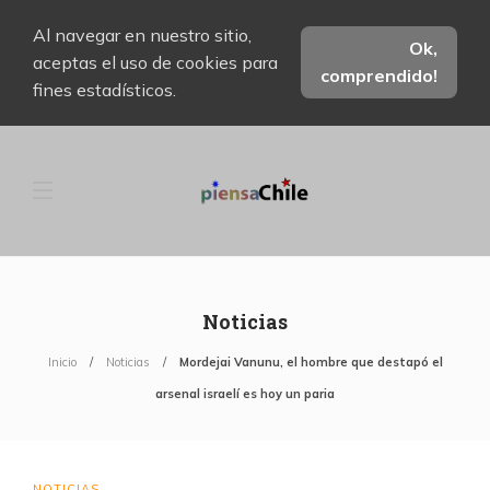
Al navegar en nuestro sitio,
Ok,
aceptas el uso de cookies para
comprendido!
fines estadísticos.
Noticias
Inicio
Noticias
Mordejai Vanunu, el hombre que destapó el
arsenal israelí es hoy un paria
NOTICIAS