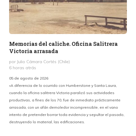
Memorias del caliche. Oficina Salitrera
Victoria arrasada
por Julio Cámara Cortés (Chile)
6 horas atrás
05 de agosto de 2026
«A diferencia de lo ocurrido con Humberstone y Santa Laura,
cuando la oficina salitrera Victoria paralizó sus actividades
productivas, a fines de los 70, fue de inmediato prácticamente
p
arrasada, con un afán demoledor incomprensible, en el vano
m
intento de pretender borrar toda evidencia y sepultar el pasado,
destruyendo lo material, las edificaciones.
u
d