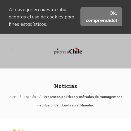
Al navegar en nuestro sitio,
Ok,
aceptas el uso de cookies para
comprendido!
fines estadísticos.
Noticias
Inicio
Opinión
Pretextos políticos y métodos de management
neoliberal de J. Lavín en el Mineduc
OPINIÓN