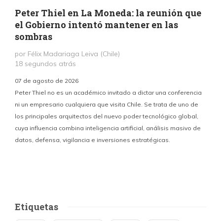
Peter Thiel en La Moneda: la reunión que
el Gobierno intentó mantener en las
sombras
por Félix Madariaga Leiva (Chile)
18 segundos atrás
07 de agosto de 2026
Peter Thiel no es un académico invitado a dictar una conferencia
ni un empresario cualquiera que visita Chile. Se trata de uno de
los principales arquitectos del nuevo poder tecnológico global,
c
cuya influencia combina inteligencia artificial, análisis masivo de
datos, defensa, vigilancia e inversiones estratégicas.
p
Etiquetas