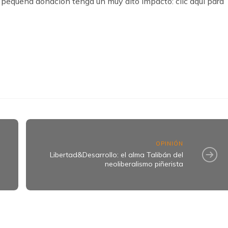
pequeña donación tenga un muy alto impacto: clic aquí para
k
ram
OPINIÓN
Libertad&Desarrollo: el alma Talibán del
neoliberalismo piñerista