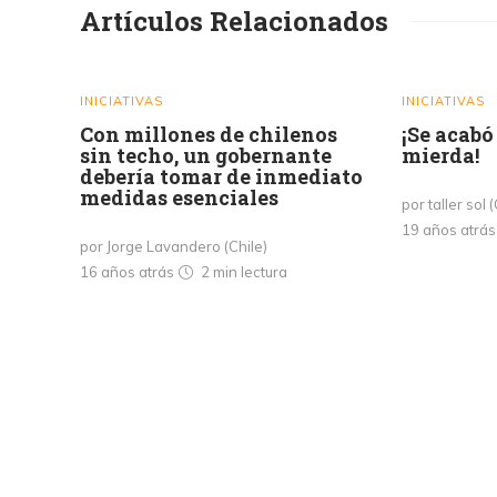
Artículos Relacionados
INICIATIVAS
INICIATIVAS
Con millones de chilenos
¡Se acabó
sin techo, un gobernante
mierda!
debería tomar de inmediato
medidas esenciales
por taller sol (
19 años atrá
por Jorge Lavandero (Chile)
16 años atrás
2 min
lectura