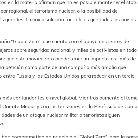
tos en la materia afirman que no es posible mantener el statu
ear regional, el terrorismo nuclear, o la posibilidad de
s grandes. La única solución factible es que todos los paises
aña "Global Zero", que cuenta con el apoyo de cientos de
ejeros sobre seguridad nacional, y miles de activistas en todo 
r que este movimiento puede tener un impacto: así, más de
na petición como parte de una campaña más amplia que
o entre Russia y los Estados Unidos para reducir en un tercio
s más contundentes a nivel global. Mientras aumenta el temo
el Oriente Medio, y con las tensiones en la Península de Corea
lidades de un ataque nuclear militar o terrorista siguen
za.
 han comprometido en principio a "Global Zero", pero la parte