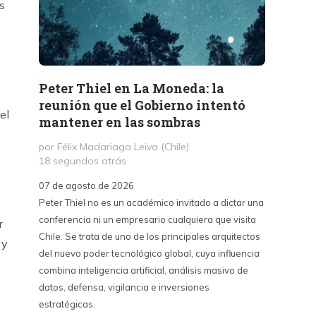
s
Peter Thiel en La Moneda: la
«La 
reunión que el Gobierno intentó
Haban
el
mantener en las sombras
contr
sino 
por Félix Madariaga Leiva (Chile)
18 segundos atrás
por Kri
3 hora
07 de agosto de 2026
Peter Thiel no es un académico invitado a dictar una
07 de a
conferencia ni un empresario cualquiera que visita
La Emba
r
Chile. Se trata de uno de los principales arquitectos
críticas
 y
del nuevo poder tecnológico global, cuya influencia
contra 
combina inteligencia artificial, análisis masivo de
puede s
datos, defensa, vigilancia e inversiones
país y 
estratégicas.
del cin