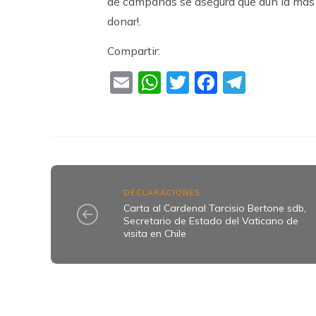
de campañas se asegura que aún la más 
donar!.
Compartir:
Email
WhatsApp
Twitter
Faceboo
Teleg
DECLARACIONES
Carta al Cardenal Tarcisio Bertone sdb,
Secretario de Estado del Vaticano de
visita en Chile