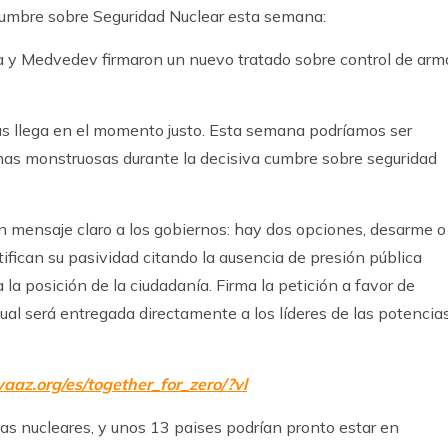
Cumbre sobre Seguridad Nuclear esta semana:
a y Medvedev firmaron un nuevo tratado sobre control de arm
ás llega en el momento justo. Esta semana podríamos ser
armas monstruosas durante la decisiva cumbre sobre seguridad
 mensaje claro a los gobiernos: hay dos opciones, desarme o
tifican su pasividad citando la ausencia de presión pública
la posición de la ciudadanía. Firma la petición a favor de
cual será entregada directamente a los líderes de las potencia
vaaz.org/es/together_for_zero/?vl
s nucleares, y unos 13 paises podrían pronto estar en