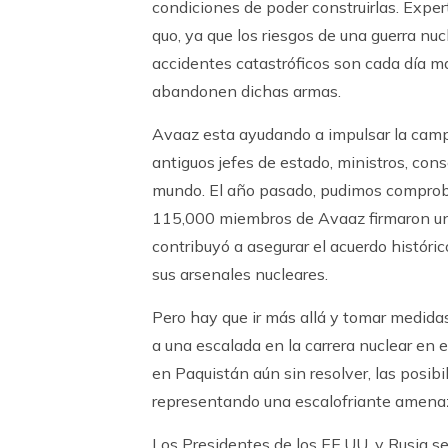
condiciones de poder construirlas. Exper
quo, ya que los riesgos de una guerra nucl
accidentes catastróficos son cada día má
abandonen dichas armas.
Avaaz esta ayudando a impulsar la camp
antiguos jefes de estado, ministros, cons
mundo. El año pasado, pudimos comproba
115,000 miembros de Avaaz firmaron u
contribuyó a asegurar el acuerdo históric
sus arsenales nucleares.
Pero hay que ir más allá y tomar medida
a una escalada en la carrera nuclear en 
en Paquistán aún sin resolver, las posibi
representando una escalofriante amena
Los Presidentes de los EE.UU. y Rusia se