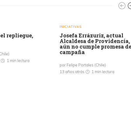
INICIATIVAS
 el repliegue,
Josefa Errázuriz, actual
Alcaldesa de Providencia,
aún no cumple promesa d
campaña
Chile)
s
1 min
lectura
por Felipe Portales (Chile)
13 años atrás
1 min
lectura