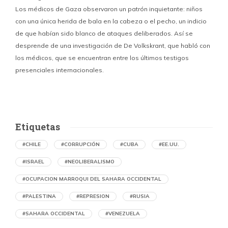
Los médicos de Gaza observaron un patrón inquietante: niños
con una única herida de bala en la cabeza o el pecho, un indicio
P
de que habían sido blanco de ataques deliberados. Así se
n
desprende de una investigación de De Volkskrant, que habló con
l
los médicos, que se encuentran entre los últimos testigos
c
presenciales internacionales.
d
Etiquetas
#CHILE
#CORRUPCIÓN
#CUBA
#EE.UU.
#ISRAEL
#NEOLIBERALISMO
#OCUPACION MARROQUI DEL SAHARA OCCIDENTAL
#PALESTINA
#REPRESION
#RUSIA
#SAHARA OCCIDENTAL
#VENEZUELA
Ejecución de niños palestinos con un solo