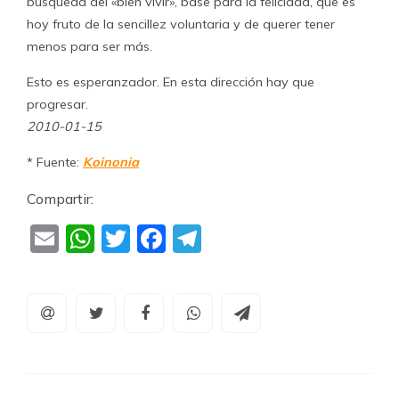
búsqueda del «bien vivir», base para la felicidad, que es
hoy fruto de la sencillez voluntaria y de querer tener
menos para ser más.
Esto es esperanzador. En esta dirección hay que
progresar.
2010-01-15
* Fuente:
Koinonia
Compartir:
Email
WhatsApp
Twitter
Facebook
Telegram