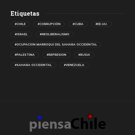
Etiquetas
#CHILE
#CORRUPCIÓN
#CUBA
#EE.UU.
#ISRAEL
#NEOLIBERALISMO
#OCUPACION MARROQUI DEL SAHARA OCCIDENTAL
#PALESTINA
#REPRESION
#RUSIA
#SAHARA OCCIDENTAL
#VENEZUELA