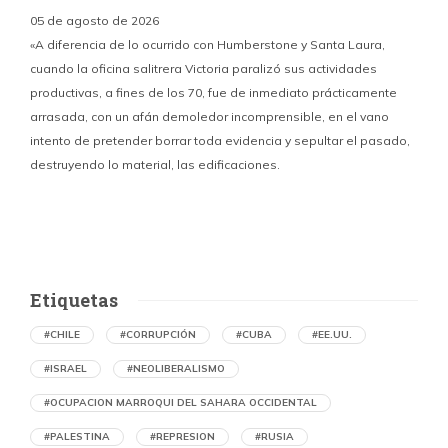
05 de agosto de 2026
«A diferencia de lo ocurrido con Humberstone y Santa Laura,
cuando la oficina salitrera Victoria paralizó sus actividades
productivas, a fines de los 70, fue de inmediato prácticamente
p
arrasada, con un afán demoledor incomprensible, en el vano
m
intento de pretender borrar toda evidencia y sepultar el pasado,
destruyendo lo material, las edificaciones.
u
d
Etiquetas
#CHILE
#CORRUPCIÓN
#CUBA
#EE.UU.
#ISRAEL
#NEOLIBERALISMO
#OCUPACION MARROQUI DEL SAHARA OCCIDENTAL
#PALESTINA
#REPRESION
#RUSIA