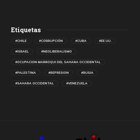
Etiquetas
#CHILE
#CORRUPCIÓN
#CUBA
#EE.UU.
#ISRAEL
#NEOLIBERALISMO
#OCUPACION MARROQUI DEL SAHARA OCCIDENTAL
#PALESTINA
#REPRESION
#RUSIA
#SAHARA OCCIDENTAL
#VENEZUELA