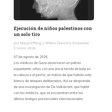
Ejecución de niños palestinos con
Peter
un solo tiro
reuni
mant
por Maud Effting y Willem Feenstra (Holanda)
5 horas atrás
por Fél
14 hor
07 de agosto de 2026
Los médicos de Gaza observaron un patrón
07 de a
o
inquietante: niños con una única herida de bala en
Peter T
la cabeza o el pecho, un indicio de que habían sido
confere
blanco de ataques deliberados. Así se desprende
Chile. S
de una investigación de De Volkskrant, que habló
del nue
con los médicos, que se encuentran entre los
combina 
últimos testigos presenciales internacionales.
datos, 
estraté