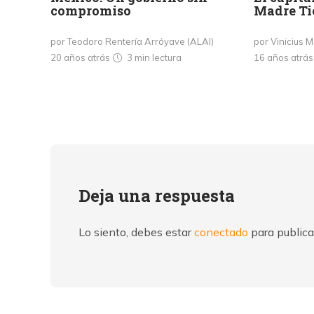
compromiso
Madre Ti
por Teodoro Rentería Arróyave (ALAI)
por Vinicius 
20 años atrás
3 min
lectura
16 años atrá
Deja una respuesta
Lo siento, debes estar
conectado
para publica