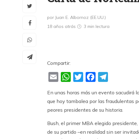
por Juan E. Albornoz (EE.UU.)
18 años atrás
3 min
lectura
Compartir:
Email
WhatsApp
Twitter
Faceboo
Teleg
En unas horas más un evento sacudirá la hi
que hoy tambalea por las fraudulentas p
peores presidentes de su historia.
Bush, el primer MBA elegido presidente, 
de su partido –en realidad sin ser invit