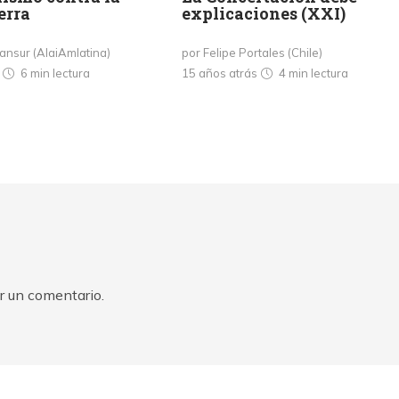
erra
explicaciones (XXI)
Mansur (AlaiAmlatina)
por Felipe Portales (Chile)
s
6 min
lectura
15 años atrás
4 min
lectura
r un comentario.