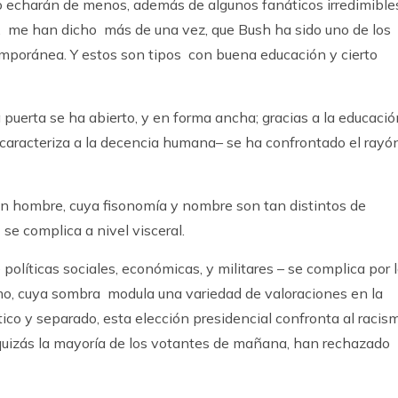
lo echarán de menos, además de algunos fanáticos irredimible
, me han dicho más de una vez, que Bush ha sido uno de los
emporánea. Y estos son tipos con buena educación y cierto
 puerta se ha abierto, y en forma ancha; gracias a la educaci
 caracteriza a la decencia humana– se ha confrontado el rayó
un hombre, cuya fisonomía y nombre son tan distintos de
se complica a nivel visceral.
olíticas sociales, económicas, y militares – se complica por 
smo, cuya sombra modula una variedad de valoraciones en la
co y separado, esta elección presidencial confronta al racis
quizás la mayoría de los votantes de mañana, han rechazado