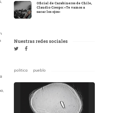
s,
Oficial de Carabineros de Chile,
Claudio Crespo: «Te vamos a
sacar los ojos»
ón
n
Nuestras redes sociales
politica
pueblo
la
mo,