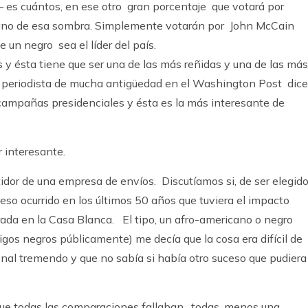
es cuántos, en ese otro gran porcentaje que votará por
mano de esa sombra. Simplemente votarán por John McCain
 un negro sea el líder del país.
 y ésta tiene que ser una de las más reñidas y una de las más
n periodista de mucha antigüedad en el Washington Post dice
campañas presidenciales y ésta es la más interesante de
 interesante.
idor de una empresa de envíos. Discutíamos si, de ser elegid
so ocurrido en los últimos 50 años que tuviera el impacto
rada en la Casa Blanca. El tipo, un afro-americano o negro
os negros públicamente) me decía que la cosa era difícil de
onal tremendo y que no sabía si había otro suceso que pudiera
 que todas las comparaciones fallaban, todas, menos una.