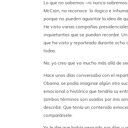
Lo que no sabemos –ni nunca sabremos– 
McCain, no reconoce lo ilogico e inhu
porque no pueden aguantar la idea de que
He visto varias campañas presidenciales
inquietantes que se puedan recordar. U
que ha visto y reporteado durante ocho 
todas.
No, yo creo que va mucho más allá de ser
Hace unos días conversaba con el repart
Obama, se podía imaginar algún otro suce
emocional o histórico que tendría su ent
(ambos términos son usados por mis amig
describir. Que tenía un contenido emoci
comparársele.
Yo le dije que había pensado por días y