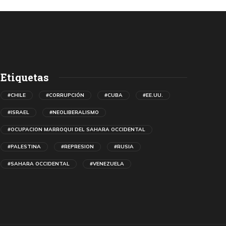
Etiquetas
#CHILE
#CORRUPCIÓN
#CUBA
#EE.UU.
#ISRAEL
#NEOLIBERALISMO
#OCUPACION MARROQUI DEL SAHARA OCCIDENTAL
#PALESTINA
#REPRESION
#RUSIA
#SAHARA OCCIDENTAL
#VENEZUELA