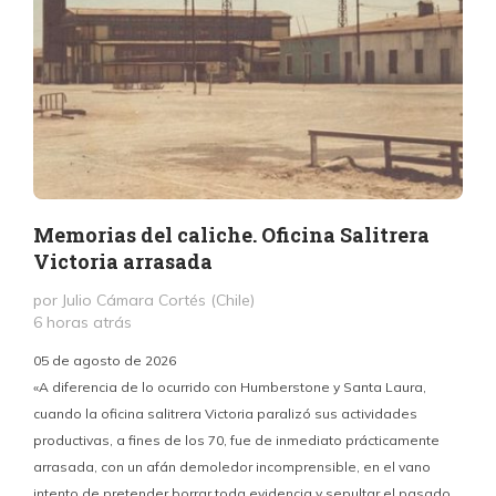
Memorias del caliche. Oficina Salitrera
Victoria arrasada
por Julio Cámara Cortés (Chile)
6 horas atrás
05 de agosto de 2026
«A diferencia de lo ocurrido con Humberstone y Santa Laura,
cuando la oficina salitrera Victoria paralizó sus actividades
productivas, a fines de los 70, fue de inmediato prácticamente
p
arrasada, con un afán demoledor incomprensible, en el vano
m
intento de pretender borrar toda evidencia y sepultar el pasado,