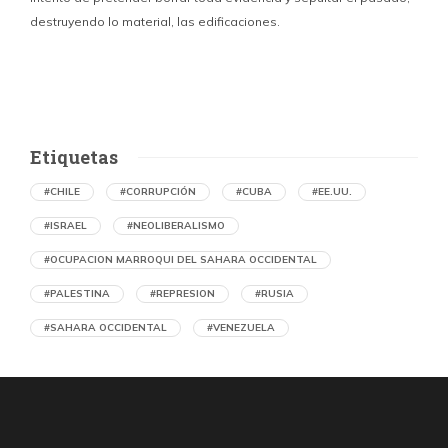
destruyendo lo material, las edificaciones.
u
d
Etiquetas
#CHILE
#CORRUPCIÓN
#CUBA
#EE.UU.
#ISRAEL
#NEOLIBERALISMO
#OCUPACION MARROQUI DEL SAHARA OCCIDENTAL
#PALESTINA
#REPRESION
#RUSIA
#SAHARA OCCIDENTAL
#VENEZUELA
Memorias del caliche. Oficina Salitrera
Victoria arrasada
por Julio Cámara Cortés (Chile)
6 horas atrás