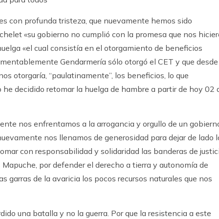
les con profunda tristeza, que nuevamente hemos sido
helet «su gobierno no cumplió con la promesa que nos hicier
huelga «el cual consistía en el otorgamiento de beneficios
, lamentablemente Gendarmería sólo otorgó el CET y que desde
e nos otorgaría, “paulatinamente”, los beneficios, lo que
o he decidido retomar la huelga de hambre a partir de hoy 02 
te nos enfrentamos a la arrogancia y orgullo de un gobiern
 nuevamente nos llenamos de generosidad para dejar de lado l
omar con responsabilidad y solidaridad las banderas de justic
os Mapuche, por defender el derecho a tierra y autonomía de
 garras de la avaricia los pocos recursos naturales que nos
ido una batalla y no la guerra. Por que la resistencia a este