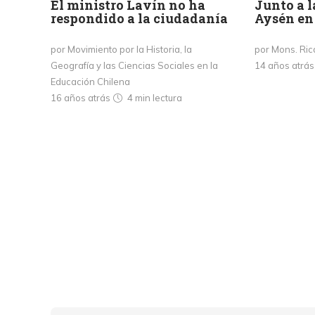
El ministro Lavín no ha
Junto a 
respondido a la ciudadanía
Aysén en 
por Movimiento por la Historia, la
por Mons. Rica
Geografía y las Ciencias Sociales en la
14 años atrá
Educación Chilena
16 años atrás
4 min
lectura