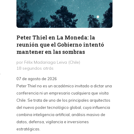
Peter Thiel en La Moneda: la
«La 
reunión que el Gobierno intentó
Haban
mantener en las sombras
contr
sino 
por Félix Madariaga Leiva (Chile)
18 segundos atrás
por Kri
…
3 hora
07 de agosto de 2026
Peter Thiel no es un académico invitado a dictar una
07 de a
conferencia ni un empresario cualquiera que visita
La Emba
Chile. Se trata de uno de los principales arquitectos
críticas
del nuevo poder tecnológico global, cuya influencia
contra 
combina inteligencia artificial, análisis masivo de
puede s
datos, defensa, vigilancia e inversiones
país y 
estratégicas.
del cin