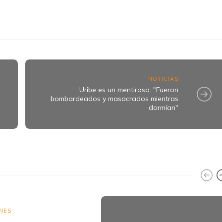
k
ram
NOTICIAS
Uribe es un mentiroso: "Fueron
bombardeados y masacrados mientras
dormían"
NES