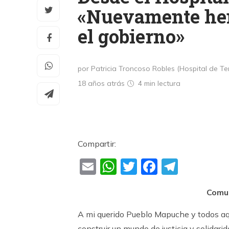
«Nuevamente hem
el gobierno»
por Patricia Troncoso Robles (Hospital de Te
18 años atrás
4 min
lectura
Compartir:
Email
WhatsApp
Twitter
Faceboo
Teleg
Comu
A mi querido Pueblo Mapuche y todos aqu
construir un mundo de justicia y solidari