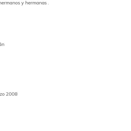
 hermanos y hermanas .
án
rzo 2008