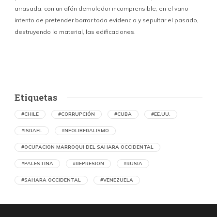
arrasada, con un afán demoledor incomprensible, en el vano
m
intento de pretender borrar toda evidencia y sepultar el pasado,
destruyendo lo material, las edificaciones.
u
d
Etiquetas
#CHILE
#CORRUPCIÓN
#CUBA
#EE.UU.
#ISRAEL
#NEOLIBERALISMO
#OCUPACION MARROQUI DEL SAHARA OCCIDENTAL
#PALESTINA
#REPRESION
#RUSIA
#SAHARA OCCIDENTAL
#VENEZUELA
Denuncian en Chile una operación de
propaganda marroquí contra el Frente
Polisario y la causa saharaui