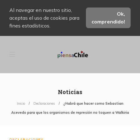
Al navegar en nuestro sitio,
Ok,
aceptas el uso de cookies para
comprendido!
fines estadísticos.
Noticias
Inicio
Declaraciones
¿Habrá que hacer como Sebastian
Acevedo para que los organismos de represión no toquen a Walkiria
DECLARACIONES