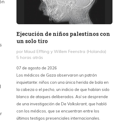
ón
Ejecución de niños palestinos con
Peter
un solo tiro
reuni
s
mant
por Maud Effting y Willem Feenstra (Holanda)
5 horas atrás
por Fél
14 hor
07 de agosto de 2026
Los médicos de Gaza observaron un patrón
07 de a
inquietante: niños con una única herida de bala en
Peter T
l
la cabeza o el pecho, un indicio de que habían sido
confere
blanco de ataques deliberados. Así se desprende
Chile. S
de una investigación de De Volkskrant, que habló
del nue
con los médicos, que se encuentran entre los
combina 
r
últimos testigos presenciales internacionales.
datos, 
estraté