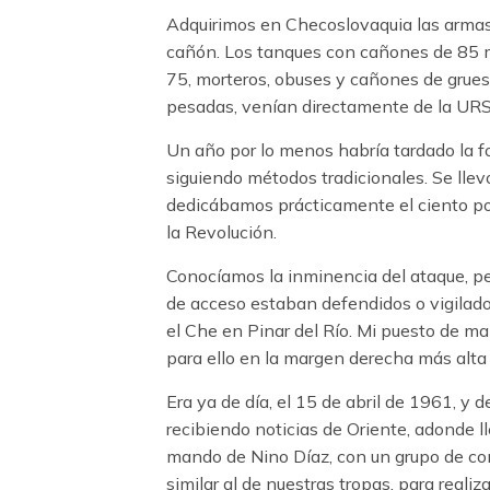
Adquirimos en Checoslovaquia las armas 
cañón. Los tanques con cañones de 85 mi
75, morteros, obuses y cañones de grueso
pesadas, venían directamente de la URS
Un año por lo menos habría tardado la fo
siguiendo métodos tradicionales. Se lle
dedicábamos prácticamente el ciento por
la Revolución.
Conocíamos la inminencia del ataque, pe
de acceso estaban defendidos o vigilados.
el Che en Pinar del Río. Mi puesto de m
para ello en la margen derecha más alta
Era ya de día, el 15 de abril de 1961, y 
recibiendo noticias de Oriente, adonde l
mando de Nino Díaz, con un grupo de con
similar al de nuestras tropas, para real