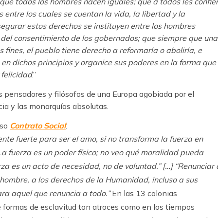
e todos los hombres nacen iguales; que a todos les confie
entre los cuales se cuentan la vida, la libertad y la
segurar estos derechos se instituyen entre los hombres
 del consentimiento de los gobernados; que siempre que una
 fines, el pueblo tiene derecho a reformarla o abolirla, e
 en dichos principios y organice sus poderes en la forma que
 felicidad
.”
res pensadores y filósofos de una Europa agobiada por el
acia y las monarquías absolutas.
oso
Contrato Social
:
nte fuerte para ser el amo, si no transforma la fuerza en
“La fuerza es un poder físico; no veo qué moralidad pueda
rza es un acto de necesidad, no de voluntad.” […] “Renunciar 
l hombre, a los derechos de la Humanidad, incluso a sus
ra aquel que renuncia a todo.”
En las 13 colonias
 formas de esclavitud tan atroces como en los tiempos