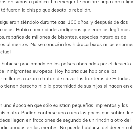
os en subasta pública. La emergente nación surgía con religi
 té fueron la chispa que desató la rebelión.
s siguieron siéndolo durante casi 100 años, y después de dos
cuelas. Había comunidades indígenas que eran los legítimos
os, rebaños de millones de bisontes, especies naturales de
os alimentos. No se conocían los hidrocarburos ni los enorme
ctual.
e hubiese proclamado en los países abarcados por el desierto
 de inmigrantes europeos. Hoy habría que hablar de los
r millones cruzan o tratan de cruzar las fronteras de Estados
 tienen derecho ni a la paternidad de sus hijos si nacen en e
 en una época en que sólo existían pequeñas imprentas y las
ís a otro. Podían contarse uno a uno los pocos que sabían lee
s ideas llegan en fracciones de segundo de un rincón a otro del
condicionados en las mentes. No puede hablarse del derecho al