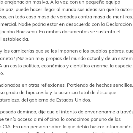
y la enajenación masiva. A la vez, con un pequeño equipo
de paz, puede hacer llegar al mundo sus ideas sin que lo autor
ideas, en todo caso masa de verdades contra masa de mentiras.
mercial. Nadie podría estar en desacuerdo con la Declaración
uan Jacobo Rousseau. En ambos documentos se sustenta el
l establecida.
 las carnicerías que se les imponen a los pueblos pobres, qu
planeta? ¡No! Son muy propias del mundo actual y de un siste
 un costo político, económico y científico enorme, la especie
o.
cionados en otras reflexiones. Partiendo de hechos sencillos,
o grado de hipocresía y la ausencia total de ética que
naturaleza, del gobierno de Estados Unidos.
l pasado domingo, dije que el intento de envenenarme a travé
e tenía acceso a mi oficina, lo conocimos por uno de los
a CIA. Era una persona sobre la que debía buscar información,