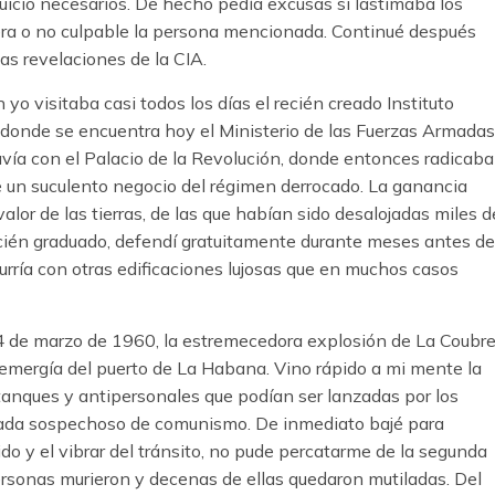
uicio necesarios. De hecho pedía excusas si lastimaba los
era o no culpable la persona mencionada. Continué después
as revelaciones de la CIA.
yo visitaba casi todos los días el recién creado Instituto
 donde se encuentra hoy el Ministerio de las Fuerzas Armadas
avía con el Palacio de la Revolución, donde entonces radicaba
fue un suculento negocio del régimen derrocado. La ganancia
valor de las tierras, de las que habían sido desalojadas miles d
cién graduado, defendí gratuitamente durante meses antes de
urría con otras edificaciones lujosas que en muchos casos
 4 de marzo de 1960, la estremecedora explosión de La Coubre
emergía del puerto de La Habana. Vino rápido a mi mente la
tanques y antipersonales que podían ser lanzadas por los
 nada sospechoso de comunismo. De inmediato bajé para
 ruido y el vibrar del tránsito, no pude percatarme de la segunda
rsonas murieron y decenas de ellas quedaron mutiladas. Del