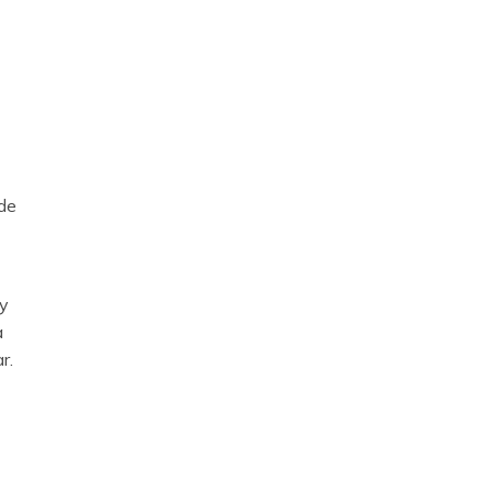
de
 y
a
r.