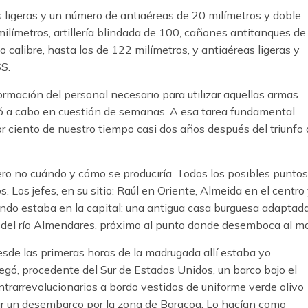
ligeras y un número de antiaéreas de 20 milímetros y doble
límetros, artillería blindada de 100, cañones antitanques de
 calibre, hasta los de 122 milímetros, y antiaéreas ligeras y
S.
rmación del personal necesario para utilizar aquellas armas
vó a cabo en cuestión de semanas. A esa tarea fundamental
 ciento de nuestro tiempo casi dos años después del triunfo 
ro no cuándo y cómo se produciría. Todos los posibles puntos
 Los jefes, en su sitio: Raúl en Oriente, Almeida en el centro
ando estaba en la capital: una antigua casa burguesa adaptad
 del río Almendares, próximo al punto donde desemboca al ma
desde las primeras horas de la madrugada allí estaba yo
legó, procedente del Sur de Estados Unidos, un barco bajo el
trarrevolucionarios a bordo vestidos de uniforme verde olivo
izar un desembarco por la zona de Baracoa. Lo hacían como