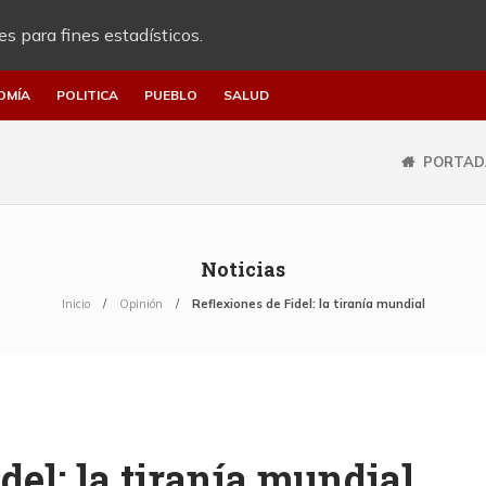
es para fines estadísticos.
OMÍA
POLITICA
PUEBLO
SALUD
PORTAD
Noticias
Inicio
Opinión
Reflexiones de Fidel: la tiranía mundial
del: la tiranía mundial