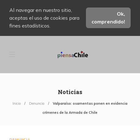
Al navegar en nuestro sitio,
Ok,
aceptas el uso de cookies para
comprendido!
fines estadísticos.
Noticias
Inicio
Denuncia
Valparaíso: osamentas ponen en evidencia
crímenes de la Armada de Chile
DENUNCIA