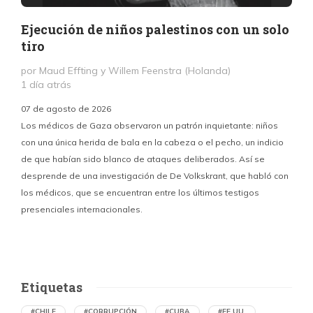
Ejecución de niños palestinos con un solo
tiro
por Maud Effting y Willem Feenstra (Holanda)
1 día atrás
07 de agosto de 2026
Los médicos de Gaza observaron un patrón inquietante: niños
con una única herida de bala en la cabeza o el pecho, un indicio
P
de que habían sido blanco de ataques deliberados. Así se
n
desprende de una investigación de De Volkskrant, que habló con
l
los médicos, que se encuentran entre los últimos testigos
c
presenciales internacionales.
d
Etiquetas
#CHILE
#CORRUPCIÓN
#CUBA
#EE.UU.